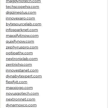
magdynotech.com
techscopehq.com
digizineplus.com
innovexaro.com
bytesourcelab.com
infosparknet.com
maxxifyitnow.com
quixifynow.com
zephyruspro.com
optipathx.com
nextronixlab.com
zentrixhq.com
innovestanet.com
dynabytexpert.com
flexifyit.com
maxxiogo.com
novusgotech.com
nextronnet.com
dynamoxco.com