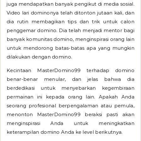
juga mendapatkan banyak pengikut di media sosial.
Video lari dominonya telah ditonton jutaan kali, dan
dia rutin membagikan tips dan trik untuk calon
penggemar domino. Dia telah menjadi mentor bagi
banyak komunitas domino, menginspirasi orang lain
untuk mendorong batas-batas apa yang mungkin
dilakukan dengan domino.
Kecintaan MasterDomino99 terhadap domino
benar-benar menular, dan jelas bahwa dia
berdedikasi untuk menyebarkan kegembiraan
permainan ini kepada orang lain. Apakah Anda
seorang profesional berpengalaman atau pemula,
menonton MasterDomino99 beraksi pasti akan
menginspirasi Anda untuk meningkatkan
keterampilan domino Anda ke level berikutnya.