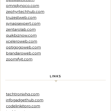
omnidynoco.com
zephyrtechhub.com
truzestweb.com
synapsexpert.com
zentarolab.com
quikbiznow.com
xceleroweb.com
optigogoweb.com
brandaroweb.com
zoomifyit.com
LINKS
techtronixhq.com
infogadgethub.com
codelinkitpro.com