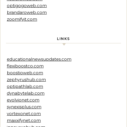
optigogoweb.com
brandaroweb.com
zoomifyit.com
LINKS
educationalnewsupdates.com
flexiboostco.com
boostioweb.com
zephyrushub.com
optipathlab.com
dynabytelab.com
evolvionet.com
synexisplus.com
vortexonet.com
maxxifynet.com