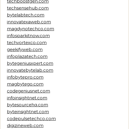
techboostgen.com
techsensehub.com
bytelabtech.com
innovatexaweb.com
magdynotechco.com
infosparkitnow.com
techvortexco.com
geekifyweb.com
infoplazatech.com
bytegeniusxpert.com
innovatebytelab.com
infobytepro.com
magbytego.com
codegeniusnet.com
infoinsightnet.com
bytesourcehq.com
byteinsightnet.com
codepulsetechco.com
digizineweb.com