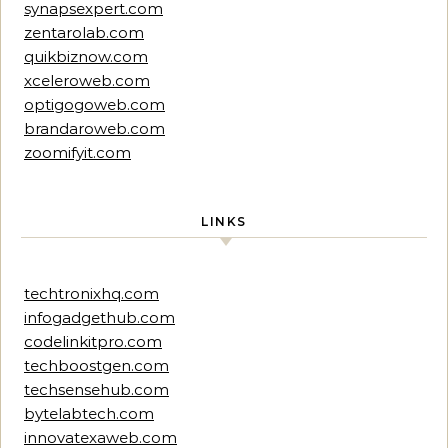
synapsexpert.com
zentarolab.com
quikbiznow.com
xceleroweb.com
optigogoweb.com
brandaroweb.com
zoomifyit.com
LINKS
techtronixhq.com
infogadgethub.com
codelinkitpro.com
techboostgen.com
techsensehub.com
bytelabtech.com
innovatexaweb.com