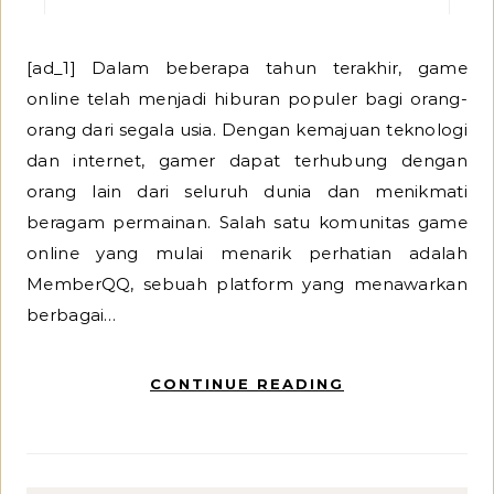
[ad_1] Dalam beberapa tahun terakhir, game
online telah menjadi hiburan populer bagi orang-
orang dari segala usia. Dengan kemajuan teknologi
dan internet, gamer dapat terhubung dengan
orang lain dari seluruh dunia dan menikmati
beragam permainan. Salah satu komunitas game
online yang mulai menarik perhatian adalah
MemberQQ, sebuah platform yang menawarkan
berbagai…
CONTINUE READING