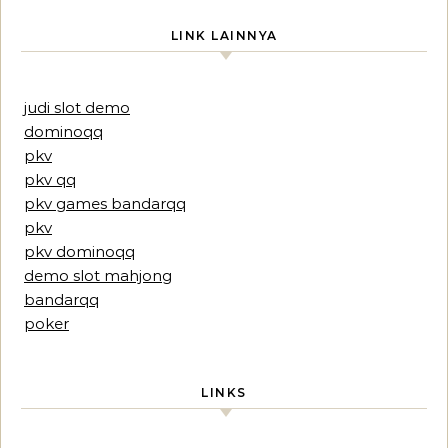
LINK LAINNYA
judi slot demo
dominoqq
pkv
pkv qq
pkv games bandarqq
pkv
pkv dominoqq
demo slot mahjong
bandarqq
poker
LINKS