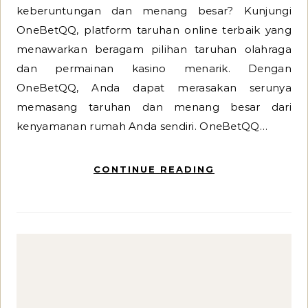
keberuntungan dan menang besar? Kunjungi
OneBetQQ, platform taruhan online terbaik yang
menawarkan beragam pilihan taruhan olahraga
dan permainan kasino menarik. Dengan
OneBetQQ, Anda dapat merasakan serunya
memasang taruhan dan menang besar dari
kenyamanan rumah Anda sendiri. OneBetQQ…
CONTINUE READING