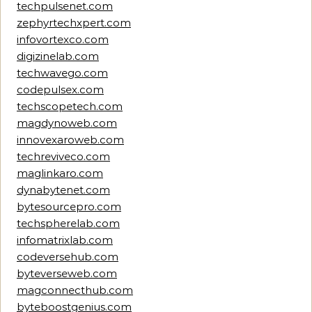
techpulsenet.com
zephyrtechxpert.com
infovortexco.com
digizinelab.com
techwavego.com
codepulsex.com
techscopetech.com
magdynoweb.com
innovexaroweb.com
techreviveco.com
maglinkaro.com
dynabytenet.com
bytesourcepro.com
techspherelab.com
infomatrixlab.com
codeversehub.com
byteverseweb.com
magconnecthub.com
byteboostgenius.com