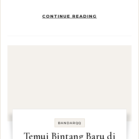
CONTINUE READING
BANDARQQ
Temui Bintang Baru di