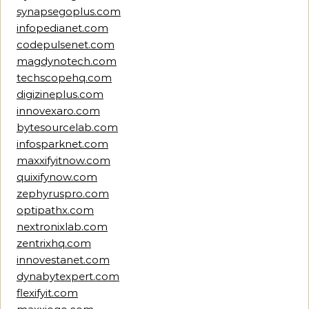
synapsegoplus.com
infopedianet.com
codepulsenet.com
magdynotech.com
techscopehq.com
digizineplus.com
innovexaro.com
bytesourcelab.com
infosparknet.com
maxxifyitnow.com
quixifynow.com
zephyruspro.com
optipathx.com
nextronixlab.com
zentrixhq.com
innovestanet.com
dynabytexpert.com
flexifyit.com