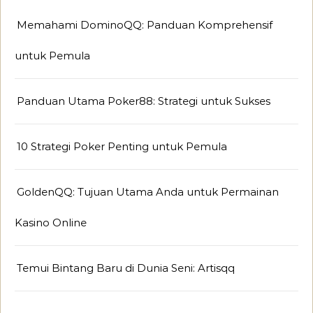
Memahami DominoQQ: Panduan Komprehensif
untuk Pemula
Panduan Utama Poker88: Strategi untuk Sukses
10 Strategi Poker Penting untuk Pemula
GoldenQQ: Tujuan Utama Anda untuk Permainan
Kasino Online
Temui Bintang Baru di Dunia Seni: Artisqq