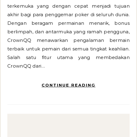
terkemuka yang dengan cepat menjadi tujuan
akhir bagi para penggemar poker di seluruh dunia.
Dengan beragam permainan menarik, bonus
berlimpah, dan antarmuka yang ramah pengguna,
CrownQQ menawarkan pengalaman bermain
terbaik untuk pemain dari semua tingkat keahlian.
Salah satu fitur utama yang membedakan
CrownQQ dari…
CONTINUE READING