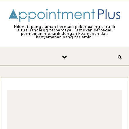
Skip to content
Nikmati pengalaman bermain poker paling seru di
situs Bandarqq terpercaya. Temukan berbagai
permainan menarik dengan keamanan dan
kenyamanan yang terjamin.