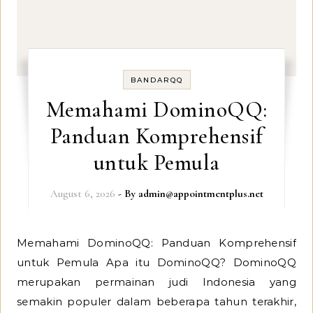
BANDARQQ
Memahami DominoQQ:
Panduan Komprehensif
untuk Pemula
August 6, 2026
- By
admin@appointmentplus.net
Memahami DominoQQ: Panduan Komprehensif
untuk Pemula Apa itu DominoQQ? DominoQQ
merupakan permainan judi Indonesia yang
semakin populer dalam beberapa tahun terakhir,