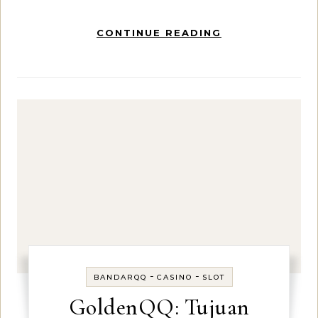
CONTINUE READING
-
-
BANDARQQ
CASINO
SLOT
GoldenQQ: Tujuan