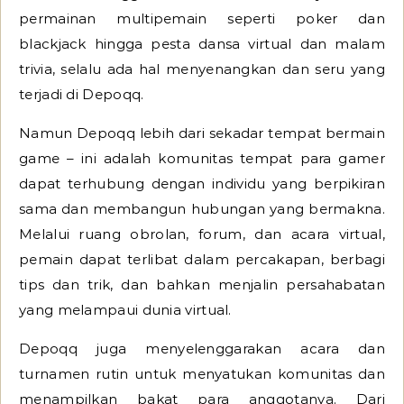
permainan multipemain seperti poker dan
blackjack hingga pesta dansa virtual dan malam
trivia, selalu ada hal menyenangkan dan seru yang
terjadi di Depoqq.
Namun Depoqq lebih dari sekadar tempat bermain
game – ini adalah komunitas tempat para gamer
dapat terhubung dengan individu yang berpikiran
sama dan membangun hubungan yang bermakna.
Melalui ruang obrolan, forum, dan acara virtual,
pemain dapat terlibat dalam percakapan, berbagi
tips dan trik, dan bahkan menjalin persahabatan
yang melampaui dunia virtual.
Depoqq juga menyelenggarakan acara dan
turnamen rutin untuk menyatukan komunitas dan
menampilkan bakat para anggotanya. Dari