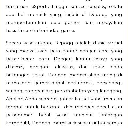
turnamen eSports hingga kontes cosplay, selalu
ada hal menarik yang terjadi di Depoqq yang
mempertemukan para gamer dan merayakan
hasrat mereka terhadap game.
Secara keseluruhan, Depoqq adalah dunia virtual
yang menyatukan para gamer dengan cara yang
benar-benar baru. Dengan komunitasnya yang
dinamis, beragam aktivitas, dan fokus pada
hubungan sosial, Depoqq menciptakan ruang di
mana para gamer dapat berkumpul, bersenang-
senang, dan menjalin persahabatan yang langgeng.
Apakah Anda seorang gamer kasual yang mencari
tempat untuk bersantai dan melepas penat atau
penggemar berat yang mencari tantangan
kompetitif, Depoqq memiliki sesuatu untuk semua