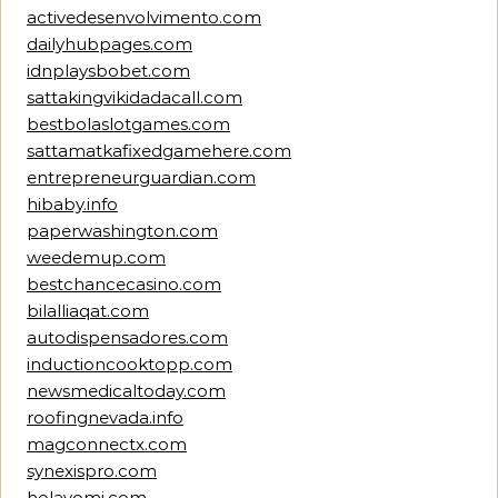
activedesenvolvimento.com
dailyhubpages.com
idnplaysbobet.com
sattakingvikidadacall.com
bestbolaslotgames.com
sattamatkafixedgamehere.com
entrepreneurguardian.com
hibaby.info
paperwashington.com
weedemup.com
bestchancecasino.com
bilalliaqat.com
autodispensadores.com
inductioncooktopp.com
newsmedicaltoday.com
roofingnevada.info
magconnectx.com
synexispro.com
holayomi.com