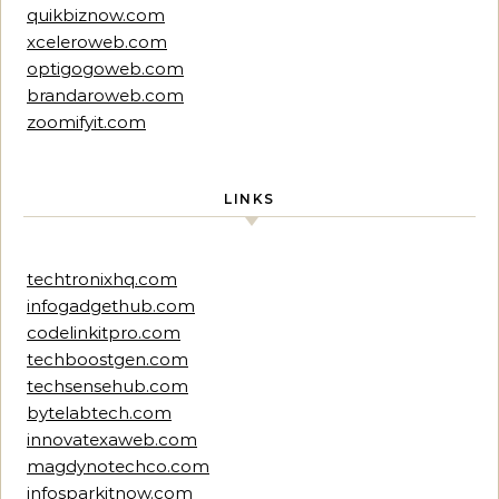
quikbiznow.com
xceleroweb.com
optigogoweb.com
brandaroweb.com
zoomifyit.com
LINKS
techtronixhq.com
infogadgethub.com
codelinkitpro.com
techboostgen.com
techsensehub.com
bytelabtech.com
innovatexaweb.com
magdynotechco.com
infosparkitnow.com