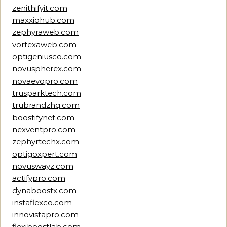
zenithifyit.com
maxxiohub.com
zephyraweb.com
vortexaweb.com
optigeniusco.com
novuspherex.com
novaevopro.com
trusparktech.com
trubrandzhq.com
boostifynet.com
nexventpro.com
zephyrtechx.com
optigoxpert.com
novuswayz.com
actifypro.com
dynaboostx.com
instaflexco.com
innovistapro.com
flexiboostlab.com