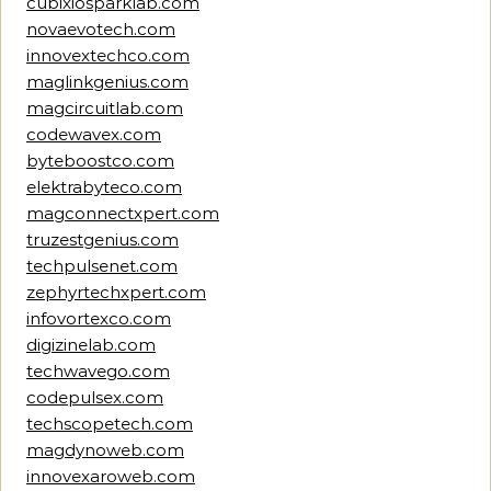
cubixiosparklab.com
novaevotech.com
innovextechco.com
maglinkgenius.com
magcircuitlab.com
codewavex.com
byteboostco.com
elektrabyteco.com
magconnectxpert.com
truzestgenius.com
techpulsenet.com
zephyrtechxpert.com
infovortexco.com
digizinelab.com
techwavego.com
codepulsex.com
techscopetech.com
magdynoweb.com
innovexaroweb.com