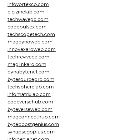
infovortexco.com
digizinelab.com
techwavego.com
codepulsex.com
techscopetech.com
magdynoweb.com
innovexaroweb.com
techreviveco.com
maglinkaro.com
dynabytenet.com
bytesourcepro.com
techspherelab.com
infomatrixlab.com
codeversehub.com
byteverseweb.com
magconnecthub.com
byteboostgenius.com
synapsegoplus.com
infopedianet.com