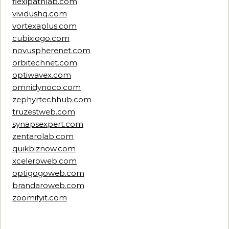
flexipathlab.com
vividushq.com
vortexaplus.com
cubixiogo.com
novuspherenet.com
orbitechnet.com
optiwavex.com
omnidynoco.com
zephyrtechhub.com
truzestweb.com
synapsexpert.com
zentarolab.com
quikbiznow.com
xceleroweb.com
optigogoweb.com
brandaroweb.com
zoomifyit.com