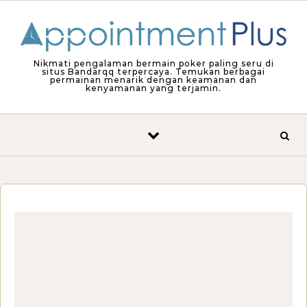
Skip to content
Nikmati pengalaman bermain poker paling seru di
situs Bandarqq terpercaya. Temukan berbagai
permainan menarik dengan keamanan dan
kenyamanan yang terjamin.