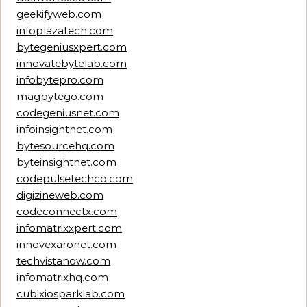
geekifyweb.com
infoplazatech.com
bytegeniusxpert.com
innovatebytelab.com
infobytepro.com
magbytego.com
codegeniusnet.com
infoinsightnet.com
bytesourcehq.com
byteinsightnet.com
codepulsetechco.com
digizineweb.com
codeconnectx.com
infomatrixxpert.com
innovexaronet.com
techvistanow.com
infomatrixhq.com
cubixiosparklab.com