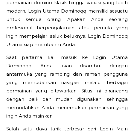
permainan domino klasik hingga variasi yang lebih
modern, Login Utama Dominoqq memiliki sesuatu
untuk semua orang. Apakah Anda seorang
profesional berpengalaman atau pemula yang
ingin mempelajari seluk beluknya, Login Dominoqq
Utama siap membantu Anda.
Saat pertama kali masuk ke Login Utama
Dominoqq, Anda akan disambut dengan
antarmuka yang ramping dan ramah pengguna
yang memudahkan navigasi melalui berbagai
permainan yang ditawarkan. Situs ini dirancang
dengan baik dan mudah digunakan, sehingga
memudahkan Anda menemukan permainan yang
ingin Anda mainkan.
Salah satu daya tarik terbesar dari Login Main