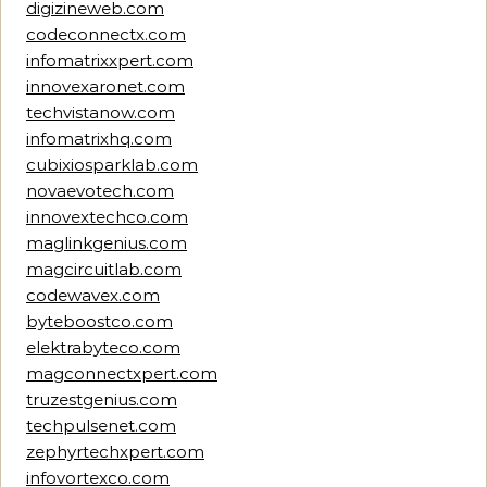
digizineweb.com
codeconnectx.com
infomatrixxpert.com
innovexaronet.com
techvistanow.com
infomatrixhq.com
cubixiosparklab.com
novaevotech.com
innovextechco.com
maglinkgenius.com
magcircuitlab.com
codewavex.com
byteboostco.com
elektrabyteco.com
magconnectxpert.com
truzestgenius.com
techpulsenet.com
zephyrtechxpert.com
infovortexco.com