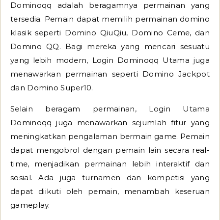
Dominoqq adalah beragamnya permainan yang
tersedia. Pemain dapat memilih permainan domino
klasik seperti Domino QiuQiu, Domino Ceme, dan
Domino QQ. Bagi mereka yang mencari sesuatu
yang lebih modern, Login Dominoqq Utama juga
menawarkan permainan seperti Domino Jackpot
dan Domino Super10.
Selain beragam permainan, Login Utama
Dominoqq juga menawarkan sejumlah fitur yang
meningkatkan pengalaman bermain game. Pemain
dapat mengobrol dengan pemain lain secara real-
time, menjadikan permainan lebih interaktif dan
sosial. Ada juga turnamen dan kompetisi yang
dapat diikuti oleh pemain, menambah keseruan
gameplay.