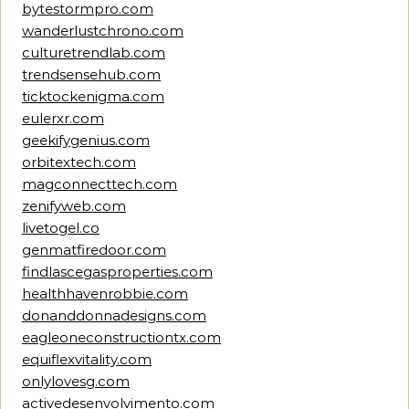
bytestormpro.com
wanderlustchrono.com
culturetrendlab.com
trendsensehub.com
ticktockenigma.com
eulerxr.com
geekifygenius.com
orbitextech.com
magconnecttech.com
zenifyweb.com
livetogel.co
genmatfiredoor.com
findlascegasproperties.com
healthhavenrobbie.com
donanddonnadesigns.com
eagleoneconstructiontx.com
equiflexvitality.com
onlylovesg.com
activedesenvolvimento.com