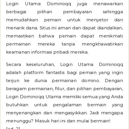
Login Utama Dominoqq juga menawarkan
berbagai pilihan pembayaran sehingga
memudahkan pemain untuk menyetor dan
menarik dana. Situs ini aman dan dapat diandalkan,
memastikan bahwa pemain dapat menikmati
permainan mereka tanpa mengkhawatirkan
keamanan informasi pribadi mereka.
Secara keseluruhan, Login Utama Dominoqq
adalah platform fantastis bagi pemain yang ingin
terjun ke dunia permainan domino. Dengan
beragam permainan, fitur, dan pilihan pembayaran,
Login Dominoqq Utama memiliki semua yang Anda
butuhkan untuk pengalaman bermain yang
menyenangkan dan mengasyikkan. Jadi mengapa
menunggu? Masuk hari ini dan mulai bermain!
[ad_2]