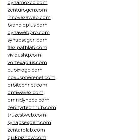
dynamoxco.com
zenturogen.com
innovexaweb.com
brandioplus.com
dynawebpro.com
synapsegen.com
flexipathlab.com
vividushq.com
vortexaplus.com
cubixiogo.com
novuspherenet.com
orbitechnet.com
optiwavex.com
omnidynoco.com
zephyrtechhub.com
truzestweb.com
synapsexpert.com
zentarolab.com
quikbiznow.com