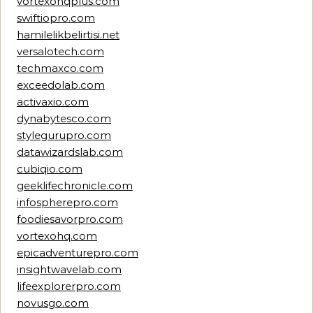
vortexohqplus.com
swiftiopro.com
hamilelikbelirtisi.net
versalotech.com
techmaxco.com
exceedolab.com
activaxio.com
dynabytesco.com
stylegurupro.com
datawizardslab.com
cubiqio.com
geeklifechronicle.com
infospherepro.com
foodiesavorpro.com
vortexohq.com
epicadventurepro.com
insightwavelab.com
lifeexplorerpro.com
novusgo.com