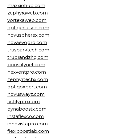
maxxiohub.com
zephyraweb.com
vortexaweb.com
optigeniusco.com
novuspherex.com
novaevopro.com
trusparktech.com
trubrandzhq.com
boostifynet.com
nexventpro.com
zephyrtechx.com
optigoxpert.com
novuswayz.com
actifypro.com
dynaboostx.com
instaflexco.com
innovistapro.com
flexiboostlab.com