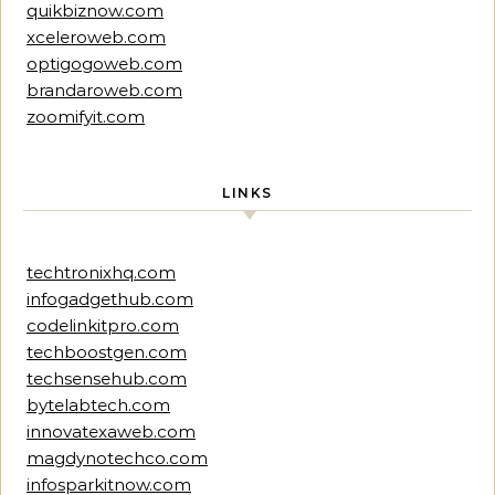
quikbiznow.com
xceleroweb.com
optigogoweb.com
brandaroweb.com
zoomifyit.com
LINKS
techtronixhq.com
infogadgethub.com
codelinkitpro.com
techboostgen.com
techsensehub.com
bytelabtech.com
innovatexaweb.com
magdynotechco.com
infosparkitnow.com