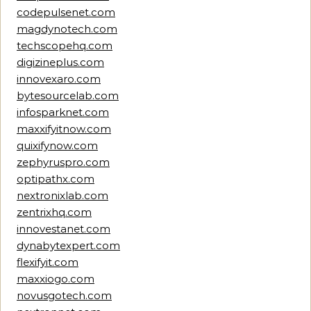
codepulsenet.com
magdynotech.com
techscopehq.com
digizineplus.com
innovexaro.com
bytesourcelab.com
infosparknet.com
maxxifyitnow.com
quixifynow.com
zephyruspro.com
optipathx.com
nextronixlab.com
zentrixhq.com
innovestanet.com
dynabytexpert.com
flexifyit.com
maxxiogo.com
novusgotech.com