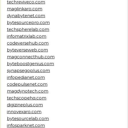
techreviveco.com
maglinkaro.com
dynabytenet.com
bytesourcepro.com
techspherelab.com
infomatrixlab.com
codeversehub.com
byteverseweb.com
magconnecthub.com
byteboostgenius.com
synapsegoplus.com
infopedianet.com
codepulsenet.com
magdynotech.com
techscopehq.com
digizineplus.com
innovexaro.com
bytesourcelab.com
infosparknet.com