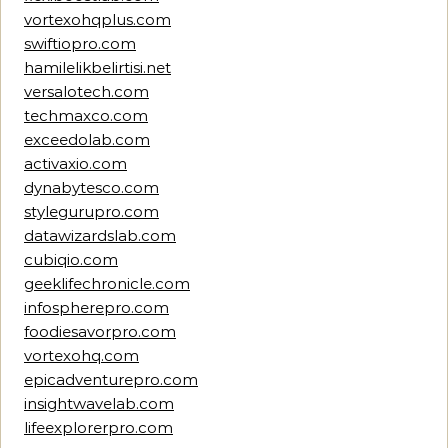
vortexohqplus.com
swiftiopro.com
hamilelikbelirtisi.net
versalotech.com
techmaxco.com
exceedolab.com
activaxio.com
dynabytesco.com
stylegurupro.com
datawizardslab.com
cubiqio.com
geeklifechronicle.com
infospherepro.com
foodiesavorpro.com
vortexohq.com
epicadventurepro.com
insightwavelab.com
lifeexplorerpro.com