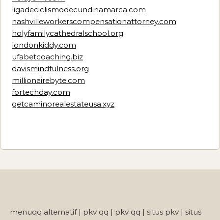
ligadeciclismodecundinamarca.com
nashvilleworkerscompensationattorney.com
holyfamilycathedralschool.org
londonkiddy.com
ufabetcoaching.biz
davismindfulness.org
millionairebyte.com
fortechday.com
getcaminorealestateusa.xyz
menuqq alternatif
|
pkv qq
|
pkv qq
|
situs pkv
|
situs