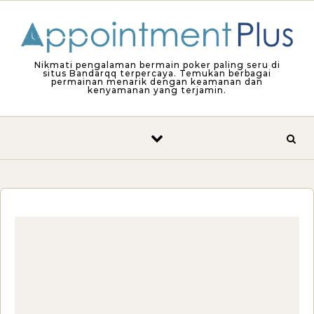
Skip to content
Nikmati pengalaman bermain poker paling seru di
situs Bandarqq terpercaya. Temukan berbagai
permainan menarik dengan keamanan dan
kenyamanan yang terjamin.