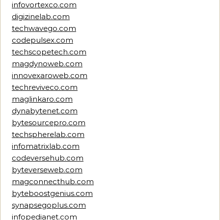
infovortexco.com
digizinelab.com
techwavego.com
codepulsex.com
techscopetech.com
magdynoweb.com
innovexaroweb.com
techreviveco.com
maglinkaro.com
dynabytenet.com
bytesourcepro.com
techspherelab.com
infomatrixlab.com
codeversehub.com
byteverseweb.com
magconnecthub.com
byteboostgenius.com
synapsegoplus.com
infopedianet.com