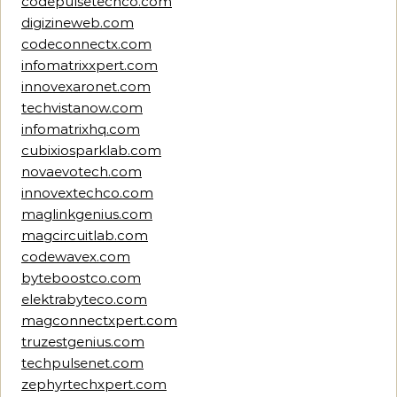
codepulsetechco.com
digizineweb.com
codeconnectx.com
infomatrixxpert.com
innovexaronet.com
techvistanow.com
infomatrixhq.com
cubixiosparklab.com
novaevotech.com
innovextechco.com
maglinkgenius.com
magcircuitlab.com
codewavex.com
byteboostco.com
elektrabyteco.com
magconnectxpert.com
truzestgenius.com
techpulsenet.com
zephyrtechxpert.com