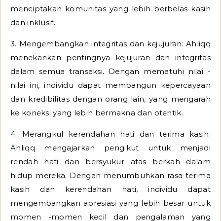
menciptakan komunitas yang lebih berbelas kasih
dan inklusif.
3. Mengembangkan integritas dan kejujuran: Ahliqq
menekankan pentingnya kejujuran dan integritas
dalam semua transaksi. Dengan mematuhi nilai -
nilai ini, individu dapat membangun kepercayaan
dan kredibilitas dengan orang lain, yang mengarah
ke koneksi yang lebih bermakna dan otentik.
4. Merangkul kerendahan hati dan terima kasih:
Ahliqq mengajarkan pengikut untuk menjadi
rendah hati dan bersyukur atas berkah dalam
hidup mereka. Dengan menumbuhkan rasa terima
kasih dan kerendahan hati, individu dapat
mengembangkan apresiasi yang lebih besar untuk
momen -momen kecil dan pengalaman yang