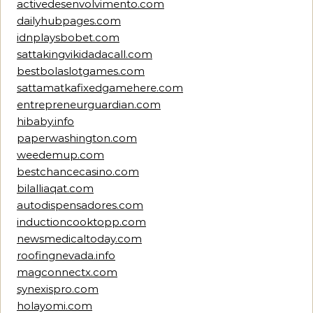
activedesenvolvimento.com
dailyhubpages.com
idnplaysbobet.com
sattakingvikidadacall.com
bestbolaslotgames.com
sattamatkafixedgamehere.com
entrepreneurguardian.com
hibaby.info
paperwashington.com
weedemup.com
bestchancecasino.com
bilalliaqat.com
autodispensadores.com
inductioncooktopp.com
newsmedicaltoday.com
roofingnevada.info
magconnectx.com
synexispro.com
holayomi.com