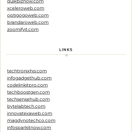
quikbiznow.com
xceleroweb.com
optigogoweb.com
brandaroweb.com
zoomifyit.com
LINKS
techtronixhq.com
infogadgethub.com
codelinkitpro.com
techboostgen.com
techsensehub.com
bytelabtech.com
innovatexaweb.com
magdynotechco.com
infosparkitnow.com