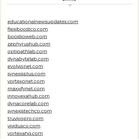
educationalnewsupdates.com
flexiboostco.com
boostioweb.com
zephyrushub.com
optipathlab.com
dynabytelab.com
evolvionet.com
synexisplus.com
vortexonet.com
maxxifynet.com
innovexahub.com
dynacorelab.com
synexistechco.com
truvivopro.com
vividusco.com
vortexahq.com