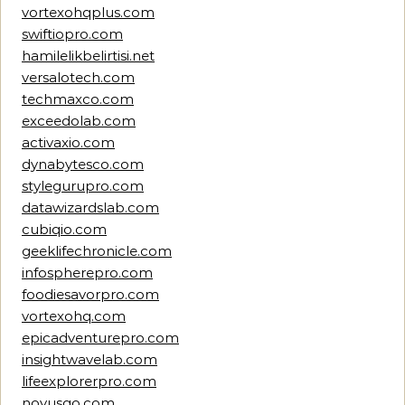
vortexohqplus.com
swiftiopro.com
hamilelikbelirtisi.net
versalotech.com
techmaxco.com
exceedolab.com
activaxio.com
dynabytesco.com
stylegurupro.com
datawizardslab.com
cubiqio.com
geeklifechronicle.com
infospherepro.com
foodiesavorpro.com
vortexohq.com
epicadventurepro.com
insightwavelab.com
lifeexplorerpro.com
novusgo.com