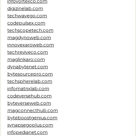
infovortexco.com
digizinelab.com
techwavego.com
codepulsex.com
techscopetech.com
magdynoweb.com
innovexaroweb.com
techreviveco.com
maglinkaro.com
dynabytenet.com
bytesourcepro.com
techspherelab.com
infomatrixlab.com
codeversehub.com
byteverseweb.com
magconnecthub.com
byteboostgenius.com
synapsegoplus.com
infopedianet.com