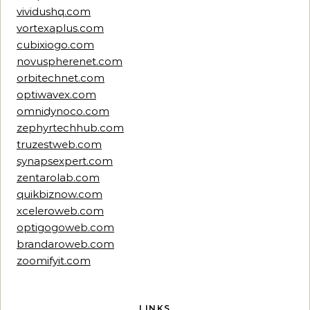
vividushq.com
vortexaplus.com
cubixiogo.com
novuspherenet.com
orbitechnet.com
optiwavex.com
omnidynoco.com
zephyrtechhub.com
truzestweb.com
synapsexpert.com
zentarolab.com
quikbiznow.com
xceleroweb.com
optigogoweb.com
brandaroweb.com
zoomifyit.com
LINKS