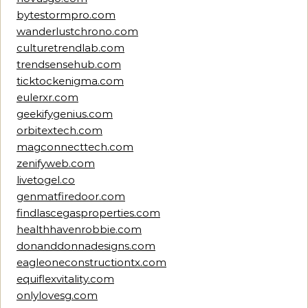
bytestormpro.com
wanderlustchrono.com
culturetrendlab.com
trendsensehub.com
ticktockenigma.com
eulerxr.com
geekifygenius.com
orbitextech.com
magconnecttech.com
zenifyweb.com
livetogel.co
genmatfiredoor.com
findlascegasproperties.com
healthhavenrobbie.com
donanddonnadesigns.com
eagleoneconstructiontx.com
equiflexvitality.com
onlylovesg.com