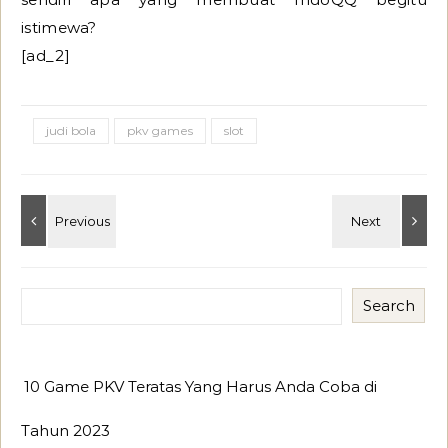
istimewa?
[ad_2]
judi bola
pkv games
slot
Search
10 Game PKV Teratas Yang Harus Anda Coba di
Tahun 2023