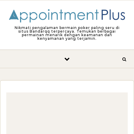
Skip to content
Nikmati pengalaman bermain poker paling seru di
situs Bandarqq terpercaya. Temukan berbagai
permainan menarik dengan keamanan dan
kenyamanan yang terjamin.