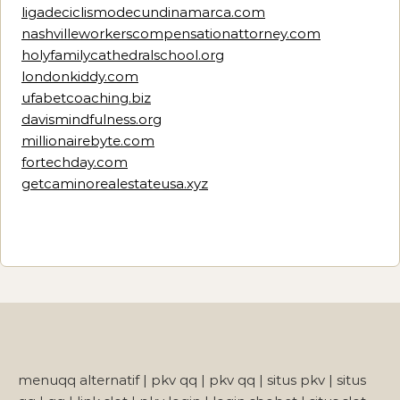
ligadeciclismodecundinamarca.com
nashvilleworkerscompensationattorney.com
holyfamilycathedralschool.org
londonkiddy.com
ufabetcoaching.biz
davismindfulness.org
millionairebyte.com
fortechday.com
getcaminorealestateusa.xyz
menuqq alternatif
|
pkv qq
|
pkv qq
|
situs pkv
|
situs