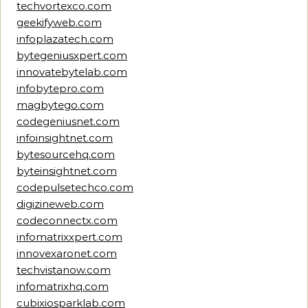
techvortexco.com
geekifyweb.com
infoplazatech.com
bytegeniusxpert.com
innovatebytelab.com
infobytepro.com
magbytego.com
codegeniusnet.com
infoinsightnet.com
bytesourcehq.com
byteinsightnet.com
codepulsetechco.com
digizineweb.com
codeconnectx.com
infomatrixxpert.com
innovexaronet.com
techvistanow.com
infomatrixhq.com
cubixiosparklab.com