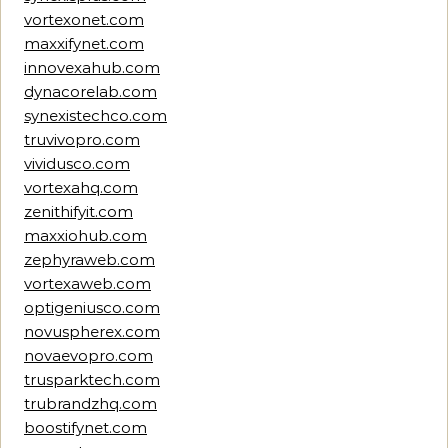
vortexonet.com
maxxifynet.com
innovexahub.com
dynacorelab.com
synexistechco.com
truvivopro.com
vividusco.com
vortexahq.com
zenithifyit.com
maxxiohub.com
zephyraweb.com
vortexaweb.com
optigeniusco.com
novuspherex.com
novaevopro.com
trusparktech.com
trubrandzhq.com
boostifynet.com