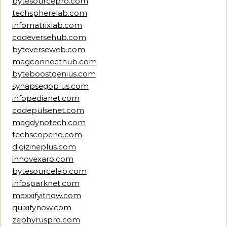
bytesourcepro.com
techspherelab.com
infomatrixlab.com
codeversehub.com
byteverseweb.com
magconnecthub.com
byteboostgenius.com
synapsegoplus.com
infopedianet.com
codepulsenet.com
magdynotech.com
techscopehq.com
digizineplus.com
innovexaro.com
bytesourcelab.com
infosparknet.com
maxxifyitnow.com
quixifynow.com
zephyruspro.com