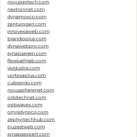
novusgotech.com
nextronnet.com
dynamoxco.com
zenturogen.com
innovexaweb.com
brandioplus.com
dynawebpro.com
synapsegen.com
flexipathlab.com
vividushq.com
vortexaplus.com
cubixiogo.com
novuspherenet.com
orbitechnet.com
optiwavex.com
omnidynoco.com
zephyrtechhub.com
truzestweb.com
synapsexpert.com