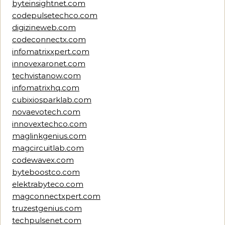
byteinsightnet.com
codepulsetechco.com
digizineweb.com
codeconnectx.com
infomatrixxpert.com
innovexaronet.com
techvistanow.com
infomatrixhq.com
cubixiosparklab.com
novaevotech.com
innovextechco.com
maglinkgenius.com
magcircuitlab.com
codewavex.com
byteboostco.com
elektrabyteco.com
magconnectxpert.com
truzestgenius.com
techpulsenet.com