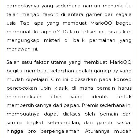
gameplaynya yang sederhana namun menarik, itu
telah menjadi favorit di antara gamer dari segala
usia. Tapi apa yang membuat MarioQQ begitu
membuat ketagihan? Dalam artikel ini, kita akan
mengungkap misteri di balik permainan yang
menawan ini.
Salah satu faktor utama yang membuat MarioQQ
begitu membuat ketagihan adalah gameplay yang
mudah dipelajari. Gim ini didasarkan pada konsep
pencocokan ubin klasik, di mana pemain harus
mencocokkan ubin yang identik untuk
membersihkannya dari papan. Premis sederhana ini
membuatnya dapat diakses oleh pemain dari
semua tingkat keterampilan, dari gamer kasual
hingga pro berpengalaman. Aturannya mudah