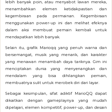
lebih banyak poin, atau menyabot lawan mereka,
menambahkan elemen ketidakpastian dan
kegembiraan pada permainan. Kegembiraan
menggunakan power-up ini dan melihat efeknya
dalam aksi membuat pemain kembali untuk
mendapatkan lebih banyak.
Selain itu, grafik Marioqq yang penuh warna dan
bersemangat, musik yang menarik, dan karakter
yang menawan menambah daya tariknya. Gim ini
menciptakan dunia yang menyenangkan dan
mendalam yang bisa dihilangkan pemain,
membuatnya sulit untuk merobek diri dari layar.
Sebagai kesimpulan, sifat adiktif MarioQQ dapat
dikaitkan dengan gameplaynya yang mudah
dipelajari, elemen kompetitif, power-up, dan desain