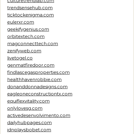
culturetrendlab.com
trendsensehub.com
ticktockenigma.com
eulerxr.com
geekifygenius.com
orbitextech.com
magconnecttech.com
zenifyweb.com
livetogel.co
genmatfiredoor.com
findlascegasproperties.com
healthhavenrobbie.com
donanddonnadesigns.com
eagleoneconstructiontx.com
equiflexvitality.com
onlylovesg.com
activedesenvolvimento.com
dailyhubpages.com
idnplaysbobet.com