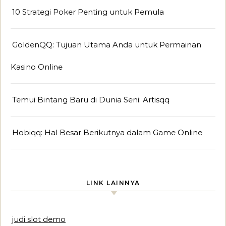
10 Strategi Poker Penting untuk Pemula
GoldenQQ: Tujuan Utama Anda untuk Permainan
Kasino Online
Temui Bintang Baru di Dunia Seni: Artisqq
Hobiqq: Hal Besar Berikutnya dalam Game Online
LINK LAINNYA
judi slot demo