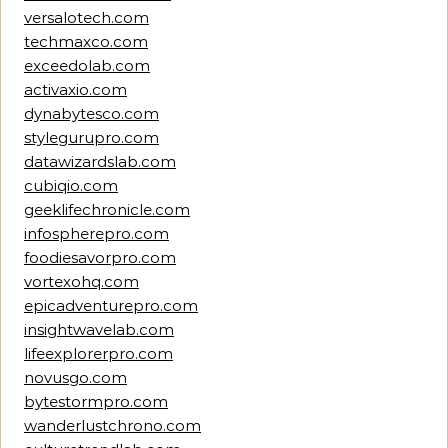
versalotech.com
techmaxco.com
exceedolab.com
activaxio.com
dynabytesco.com
stylegurupro.com
datawizardslab.com
cubiqio.com
geeklifechronicle.com
infospherepro.com
foodiesavorpro.com
vortexohq.com
epicadventurepro.com
insightwavelab.com
lifeexplorerpro.com
novusgo.com
bytestormpro.com
wanderlustchrono.com