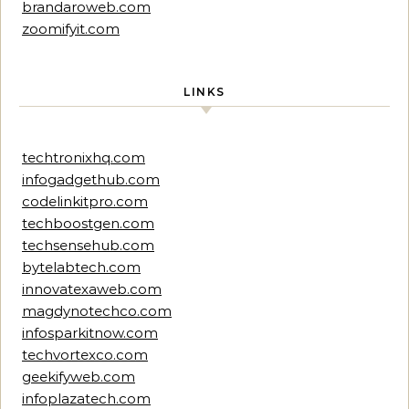
brandaroweb.com
zoomifyit.com
LINKS
techtronixhq.com
infogadgethub.com
codelinkitpro.com
techboostgen.com
techsensehub.com
bytelabtech.com
innovatexaweb.com
magdynotechco.com
infosparkitnow.com
techvortexco.com
geekifyweb.com
infoplazatech.com