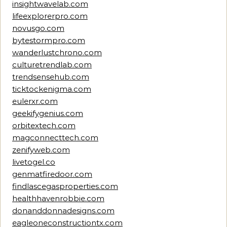
insightwavelab.com
lifeexplorerpro.com
novusgo.com
bytestormpro.com
wanderlustchrono.com
culturetrendlab.com
trendsensehub.com
ticktockenigma.com
eulerxr.com
geekifygenius.com
orbitextech.com
magconnecttech.com
zenifyweb.com
livetogel.co
genmatfiredoor.com
findlascegasproperties.com
healthhavenrobbie.com
donanddonnadesigns.com
eagleoneconstructiontx.com