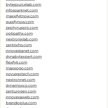
bytesourcelab.com
infosparknet.com
maxxifyitnow.com
quixifynow.com
zephyruspro.com
optipathx.com
nextronixlab.com
zentrixhq.com
innovestanet.com
dynabytexpert.com
flexifyit.com
maxxiogo.com
novusgotech.com
nextronnet.com
dynamoxco.com
zenturogen.com
innovexaweb.com
brandioplus.com