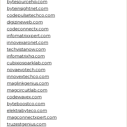
bytesourcehq.com
byteinsightnet.com
codepulsetechco.com
digizineweb.com
codeconnectx.com
infomatrixxpert.com
innovexaronet.com
techvistanow.com
infomatrixhq.com
cubixiosparklab.com
novaevotech.com
innovextechco.com
maglinkgenius.com
magcircuitlab.com
codewavex.com
byteboostco.com
elektrabyteco.com
magconnectxpert.com
truzestgenius.com