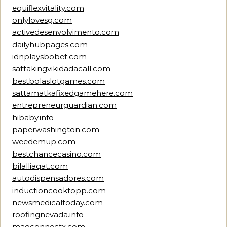
equiflexvitality.com
onlylovesg.com
activedesenvolvimento.com
dailyhubpages.com
idnplaysbobet.com
sattakingvikidadacall.com
bestbolaslotgames.com
sattamatkafixedgamehere.com
entrepreneurguardian.com
hibaby.info
paperwashington.com
weedemup.com
bestchancecasino.com
bilalliaqat.com
autodispensadores.com
inductioncooktopp.com
newsmedicaltoday.com
roofingnevada.info
magconnectx.com