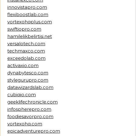
innovistapro.com
flexiboostlab.com
vortexohqplus.com
swiftiopro.com
hamilelikbelirtisi.net
versalotech.com
techmaxco.com
exceedolab.com
activaxio.com
dynabytesco.com
stylegurupro.com
datawizardslab.com
cubiqio.com
geeklifechronicle.com
infospherepro.com
foodiesavorpro.com
vortexohq.com
epicadventurepro.com