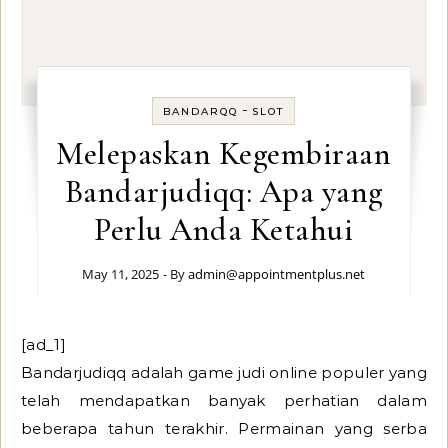
-
BANDARQQ
SLOT
Melepaskan Kegembiraan
Bandarjudiqq: Apa yang
Perlu Anda Ketahui
May 11, 2025
- By
admin@appointmentplus.net
[ad_1]
Bandarjudiqq adalah game judi online populer yang
telah mendapatkan banyak perhatian dalam
beberapa tahun terakhir. Permainan yang serba