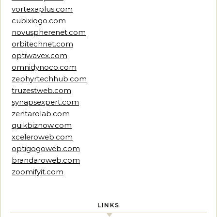
vortexaplus.com
cubixiogo.com
novuspherenet.com
orbitechnet.com
optiwavex.com
omnidynoco.com
zephyrtechhub.com
truzestweb.com
synapsexpert.com
zentarolab.com
quikbiznow.com
xceleroweb.com
optigogoweb.com
brandaroweb.com
zoomifyit.com
LINKS