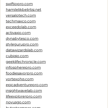
swiftiopro.com
hamilelikbelirtisi.net
versalotech.com
techmaxco.com
exceedolab.com
activaxio.com
dynabytesco.com
stylegurupro.com
datawizardslab.com
cubiqio.com
geeklifechronicle.com
infospherepro.com
foodiesavorpro.com
vortexohq.com
epicadventurepro.com
insightwavelab.com
lifeexplorerpro.com
novusgo.com
bytestormpro.com