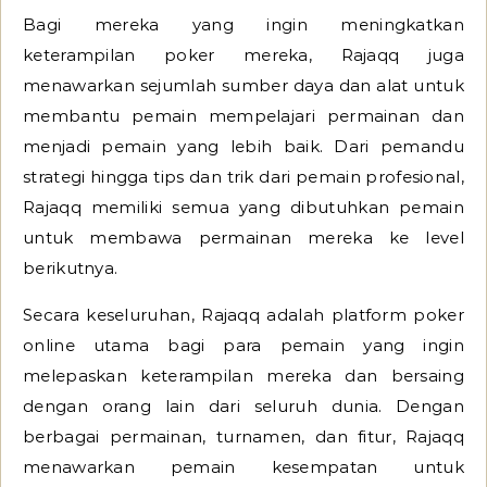
Bagi mereka yang ingin meningkatkan
keterampilan poker mereka, Rajaqq juga
menawarkan sejumlah sumber daya dan alat untuk
membantu pemain mempelajari permainan dan
menjadi pemain yang lebih baik. Dari pemandu
strategi hingga tips dan trik dari pemain profesional,
Rajaqq memiliki semua yang dibutuhkan pemain
untuk membawa permainan mereka ke level
berikutnya.
Secara keseluruhan, Rajaqq adalah platform poker
online utama bagi para pemain yang ingin
melepaskan keterampilan mereka dan bersaing
dengan orang lain dari seluruh dunia. Dengan
berbagai permainan, turnamen, dan fitur, Rajaqq
menawarkan pemain kesempatan untuk