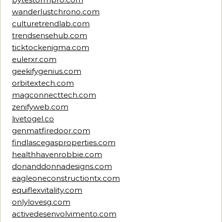
wanderlustchrono.com
culturetrendlab.com
trendsensehub.com
ticktockenigma.com
eulerxr.com
geekifygenius.com
orbitextech.com
magconnecttech.com
zenifyweb.com
livetogel.co
genmatfiredoor.com
findlascegasproperties.com
healthhavenrobbie.com
donanddonnadesigns.com
eagleoneconstructiontx.com
equiflexvitality.com
onlylovesg.com
activedesenvolvimento.com