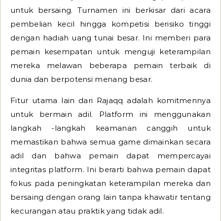
untuk bersaing. Turnamen ini berkisar dari acara
pembelian kecil hingga kompetisi berisiko tinggi
dengan hadiah uang tunai besar. Ini memberi para
pemain kesempatan untuk menguji keterampilan
mereka melawan beberapa pemain terbaik di
dunia dan berpotensi menang besar.
Fitur utama lain dari Rajaqq adalah komitmennya
untuk bermain adil. Platform ini menggunakan
langkah -langkah keamanan canggih untuk
memastikan bahwa semua game dimainkan secara
adil dan bahwa pemain dapat mempercayai
integritas platform. Ini berarti bahwa pemain dapat
fokus pada peningkatan keterampilan mereka dan
bersaing dengan orang lain tanpa khawatir tentang
kecurangan atau praktik yang tidak adil.