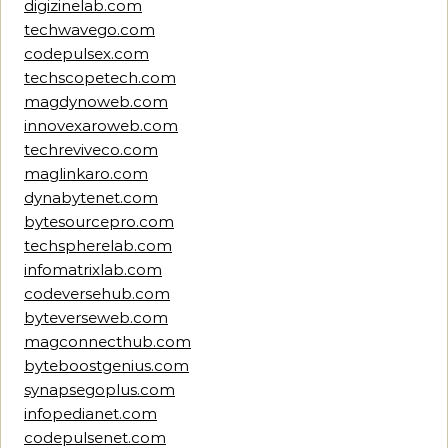
digizinelab.com
techwavego.com
codepulsex.com
techscopetech.com
magdynoweb.com
innovexaroweb.com
techreviveco.com
maglinkaro.com
dynabytenet.com
bytesourcepro.com
techspherelab.com
infomatrixlab.com
codeversehub.com
byteverseweb.com
magconnecthub.com
byteboostgenius.com
synapsegoplus.com
infopedianet.com
codepulsenet.com