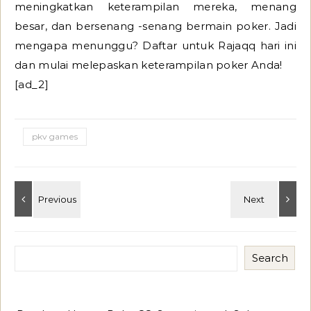
meningkatkan keterampilan mereka, menang
besar, dan bersenang -senang bermain poker. Jadi
mengapa menunggu? Daftar untuk Rajaqq hari ini
dan mulai melepaskan keterampilan poker Anda!
[ad_2]
pkv games
Search