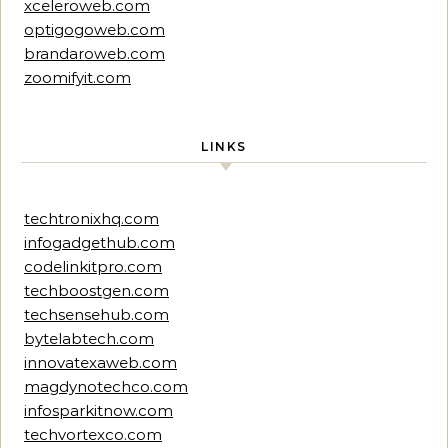
xceleroweb.com
optigogoweb.com
brandaroweb.com
zoomifyit.com
LINKS
techtronixhq.com
infogadgethub.com
codelinkitpro.com
techboostgen.com
techsensehub.com
bytelabtech.com
innovatexaweb.com
magdynotechco.com
infosparkitnow.com
techvortexco.com