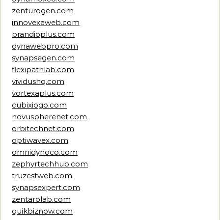
zenturogen.com
innovexaweb.com
brandioplus.com
dynawebpro.com
synapsegen.com
flexipathlab.com
vividushq.com
vortexaplus.com
cubixiogo.com
novuspherenet.com
orbitechnet.com
optiwavex.com
omnidynoco.com
zephyrtechhub.com
truzestweb.com
synapsexpert.com
zentarolab.com
quikbiznow.com