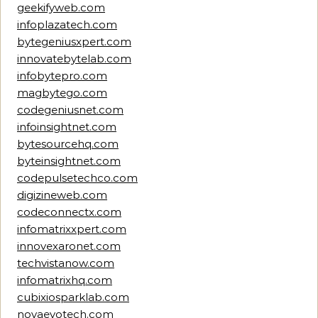
geekifyweb.com
infoplazatech.com
bytegeniusxpert.com
innovatebytelab.com
infobytepro.com
magbytego.com
codegeniusnet.com
infoinsightnet.com
bytesourcehq.com
byteinsightnet.com
codepulsetechco.com
digizineweb.com
codeconnectx.com
infomatrixxpert.com
innovexaronet.com
techvistanow.com
infomatrixhq.com
cubixiosparklab.com
novaevotech.com