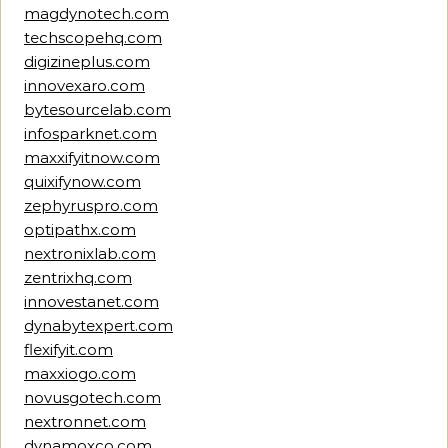
magdynotech.com
techscopehq.com
digizineplus.com
innovexaro.com
bytesourcelab.com
infosparknet.com
maxxifyitnow.com
quixifynow.com
zephyruspro.com
optipathx.com
nextronixlab.com
zentrixhq.com
innovestanet.com
dynabytexpert.com
flexifyit.com
maxxiogo.com
novusgotech.com
nextronnet.com
dynamoxco.com