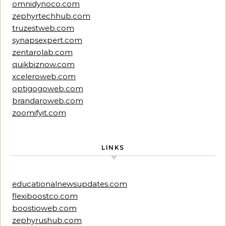
omnidynoco.com
zephyrtechhub.com
truzestweb.com
synapsexpert.com
zentarolab.com
quikbiznow.com
xceleroweb.com
optigogoweb.com
brandaroweb.com
zoomifyit.com
LINKS
educationalnewsupdates.com
flexiboostco.com
boostioweb.com
zephyrushub.com