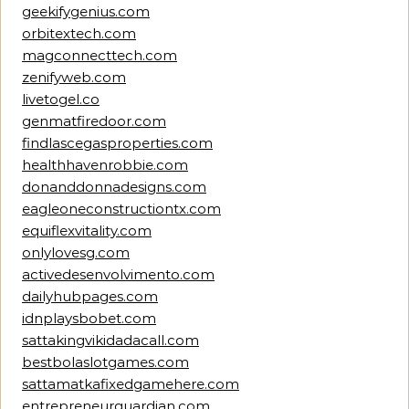
geekifygenius.com
orbitextech.com
magconnecttech.com
zenifyweb.com
livetogel.co
genmatfiredoor.com
findlascegasproperties.com
healthhavenrobbie.com
donanddonnadesigns.com
eagleoneconstructiontx.com
equiflexvitality.com
onlylovesg.com
activedesenvolvimento.com
dailyhubpages.com
idnplaysbobet.com
sattakingvikidadacall.com
bestbolaslotgames.com
sattamatkafixedgamehere.com
entrepreneurguardian.com