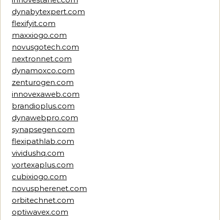
dynabytexpert.com
flexifyit.com
maxxiogo.com
novusgotech.com
nextronnet.com
dynamoxco.com
zenturogen.com
innovexaweb.com
brandioplus.com
dynawebpro.com
synapsegen.com
flexipathlab.com
vividushq.com
vortexaplus.com
cubixiogo.com
novuspherenet.com
orbitechnet.com
optiwavex.com