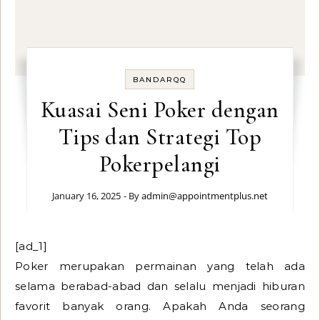
BANDARQQ
Kuasai Seni Poker dengan
Tips dan Strategi Top
Pokerpelangi
January 16, 2025
- By
admin@appointmentplus.net
[ad_1]
Poker merupakan permainan yang telah ada
selama berabad-abad dan selalu menjadi hiburan
favorit banyak orang. Apakah Anda seorang