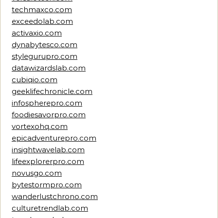
techmaxco.com
exceedolab.com
activaxio.com
dynabytesco.com
stylegurupro.com
datawizardslab.com
cubiqio.com
geeklifechronicle.com
infospherepro.com
foodiesavorpro.com
vortexohq.com
epicadventurepro.com
insightwavelab.com
lifeexplorerpro.com
novusgo.com
bytestormpro.com
wanderlustchrono.com
culturetrendlab.com