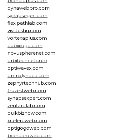
brandioplus.com
dynawebpro.com
synapsegen.com
flexipathlab.com
vividushq.com
vortexaplus.com
cubixiogo.com
novuspherenet.com
orbitechnet.com
optiwavex.com
omnidynoco.com
zephyrtechhub.com
truzestweb.com
synapsexpert.com
zentarolab.com
quikbiznow.com
xceleroweb.com
optigogoweb.com
brandaroweb.com