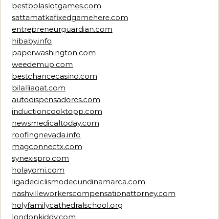
bestbolaslotgames.com
sattamatkafixedgamehere.com
entrepreneurguardian.com
hibaby.info
paperwashington.com
weedemup.com
bestchancecasino.com
bilalliaqat.com
autodispensadores.com
inductioncooktopp.com
newsmedicaltoday.com
roofingnevada.info
magconnectx.com
synexispro.com
holayomi.com
ligadeciclismodecundinamarca.com
nashvilleworkerscompensationattorney.com
holyfamilycathedralschool.org
londonkiddy.com