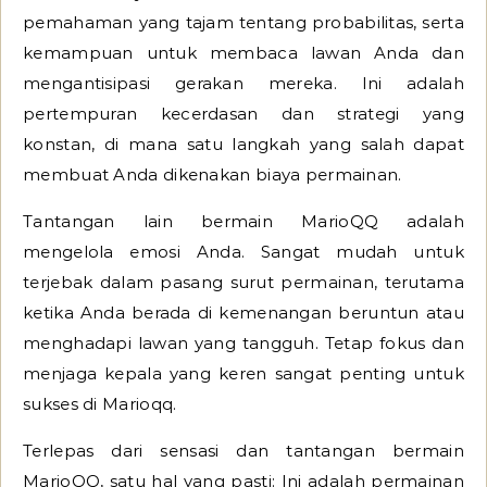
pemahaman yang tajam tentang probabilitas, serta
kemampuan untuk membaca lawan Anda dan
mengantisipasi gerakan mereka. Ini adalah
pertempuran kecerdasan dan strategi yang
konstan, di mana satu langkah yang salah dapat
membuat Anda dikenakan biaya permainan.
Tantangan lain bermain MarioQQ adalah
mengelola emosi Anda. Sangat mudah untuk
terjebak dalam pasang surut permainan, terutama
ketika Anda berada di kemenangan beruntun atau
menghadapi lawan yang tangguh. Tetap fokus dan
menjaga kepala yang keren sangat penting untuk
sukses di Marioqq.
Terlepas dari sensasi dan tantangan bermain
MarioQQ, satu hal yang pasti: Ini adalah permainan