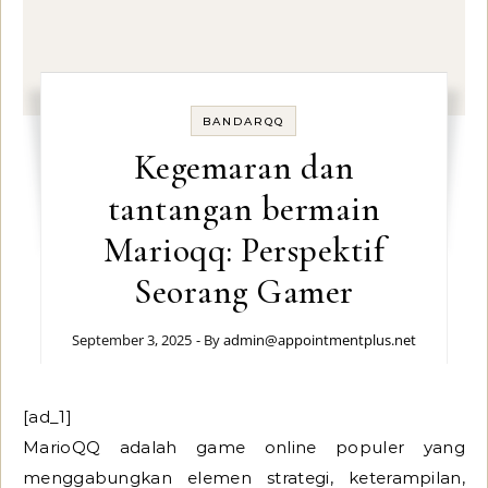
BANDARQQ
Kegemaran dan
tantangan bermain
Marioqq: Perspektif
Seorang Gamer
September 3, 2025
- By
admin@appointmentplus.net
[ad_1]
MarioQQ adalah game online populer yang
menggabungkan elemen strategi, keterampilan,