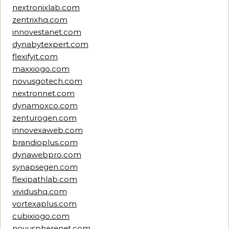
nextronixlab.com
zentrixhq.com
innovestanet.com
dynabytexpert.com
flexifyit.com
maxxiogo.com
novusgotech.com
nextronnet.com
dynamoxco.com
zenturogen.com
innovexaweb.com
brandioplus.com
dynawebpro.com
synapsegen.com
flexipathlab.com
vividushq.com
vortexaplus.com
cubixiogo.com
novuspherenet.com