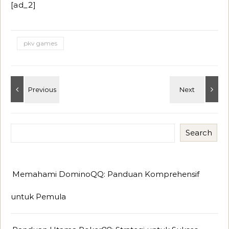
[ad_2]
pkv games
Search
Memahami DominoQQ: Panduan Komprehensif
untuk Pemula