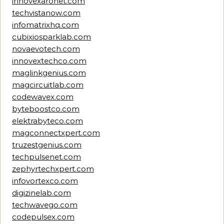
innovexaronet.com
techvistanow.com
infomatrixhq.com
cubixiosparklab.com
novaevotech.com
innovextechco.com
maglinkgenius.com
magcircuitlab.com
codewavex.com
byteboostco.com
elektrabyteco.com
magconnectxpert.com
truzestgenius.com
techpulsenet.com
zephyrtechxpert.com
infovortexco.com
digizinelab.com
techwavego.com
codepulsex.com