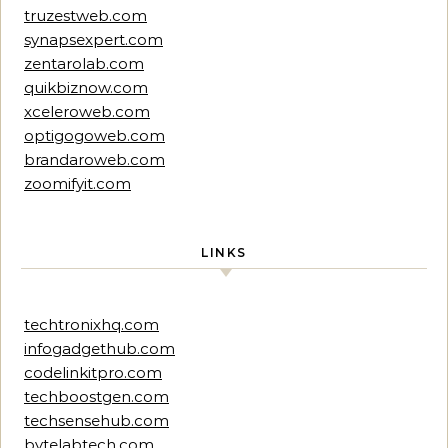
truzestweb.com
synapsexpert.com
zentarolab.com
quikbiznow.com
xceleroweb.com
optigogoweb.com
brandaroweb.com
zoomifyit.com
LINKS
techtronixhq.com
infogadgethub.com
codelinkitpro.com
techboostgen.com
techsensehub.com
bytelabtech.com