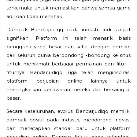
terkemuka untuk memastikan bahwa semua game
adil dan tidak memihak.
Dampak Bandarjudiqq pada industri judi sangat
signifikan. Platform ini telah menarik basis
pengguna yang besar dan setia, dengan pemain
dari seluruh dunia berbondong -bondong ke situs
untuk menikmati berbagai permainan dan fitur -
fiturnya. Bandarjudiqq juga telah menginspirasi
platform perjudian online lainnya untuk
meningkatkan penawaran mereka dan bersaing di
pasar.
Secara keseluruhan, evolusi Bandarjudiqq memiliki
dampak positif pada industri, mendorong inovasi
dan menetapkan standar baru untuk platform
perjudian online. Dengan fokus pada teknologi,