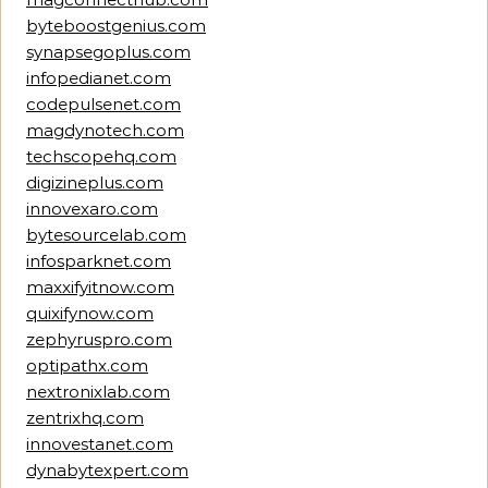
byteboostgenius.com
synapsegoplus.com
infopedianet.com
codepulsenet.com
magdynotech.com
techscopehq.com
digizineplus.com
innovexaro.com
bytesourcelab.com
infosparknet.com
maxxifyitnow.com
quixifynow.com
zephyruspro.com
optipathx.com
nextronixlab.com
zentrixhq.com
innovestanet.com
dynabytexpert.com