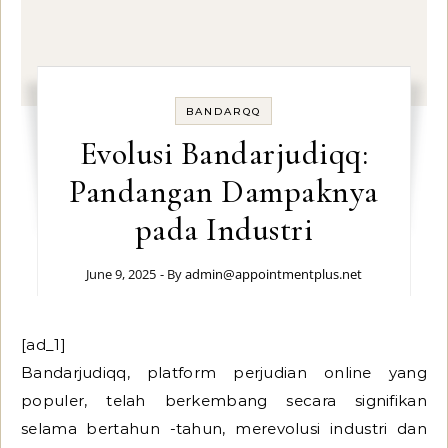
BANDARQQ
Evolusi Bandarjudiqq:
Pandangan Dampaknya
pada Industri
June 9, 2025
- By
admin@appointmentplus.net
[ad_1]
Bandarjudiqq, platform perjudian online yang
populer, telah berkembang secara signifikan
selama bertahun -tahun, merevolusi industri dan