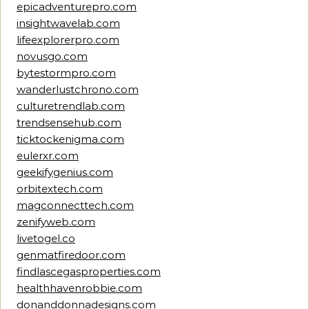
epicadventurepro.com
insightwavelab.com
lifeexplorerpro.com
novusgo.com
bytestormpro.com
wanderlustchrono.com
culturetrendlab.com
trendsensehub.com
ticktockenigma.com
eulerxr.com
geekifygenius.com
orbitextech.com
magconnecttech.com
zenifyweb.com
livetogel.co
genmatfiredoor.com
findlascegasproperties.com
healthhavenrobbie.com
donanddonnadesigns.com