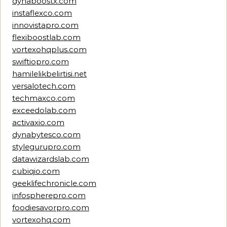
dynaboostx.com
instaflexco.com
innovistapro.com
flexiboostlab.com
vortexohqplus.com
swiftiopro.com
hamilelikbelirtisi.net
versalotech.com
techmaxco.com
exceedolab.com
activaxio.com
dynabytesco.com
stylegurupro.com
datawizardslab.com
cubiqio.com
geeklifechronicle.com
infospherepro.com
foodiesavorpro.com
vortexohq.com