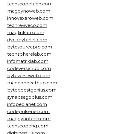
techscopetech.com
magdynoweb.com
innovexaroweb.com
techreviveco.com
maglinkaro.com
dynabytenet.com
bytesourcepro.com
techspherelab.com
infomatrixlab.com
codeversehub.com
byteverseweb.com
magconnecthub.com
byteboostgenius.com
synapsegoplus.com
infopedianet.com
codepulsenet.com
magdynotech.com
techscopehq.com
digizineplus.com