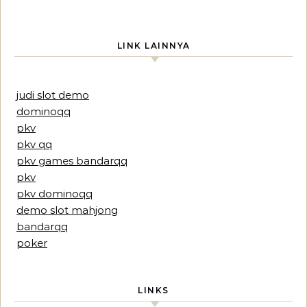
LINK LAINNYA
judi slot demo
dominoqq
pkv
pkv qq
pkv games bandarqq
pkv
pkv dominoqq
demo slot mahjong
bandarqq
poker
LINKS