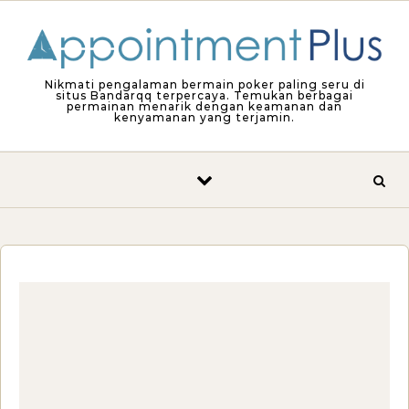
Skip to content
Nikmati pengalaman bermain poker paling seru di
situs Bandarqq terpercaya. Temukan berbagai
permainan menarik dengan keamanan dan
kenyamanan yang terjamin.