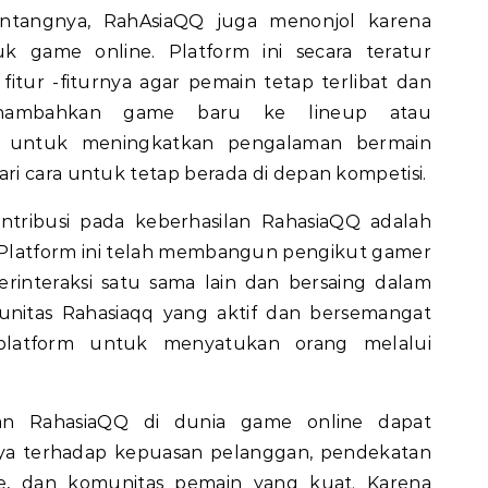
intangnya, RahAsiaQQ juga menonjol karena
k game online. Platform ini secara teratur
tur -fiturnya agar pemain tetap terlibat dan
enambahkan game baru ke lineup atau
u untuk meningkatkan pengalaman bermain
i cara untuk tetap berada di depan kompetisi.
ontribusi pada keberhasilan RahasiaQQ adalah
 Platform ini telah membangun pengikut gamer
rinteraksi satu sama lain dan bersaing dalam
unitas Rahasiaqq yang aktif dan bersemangat
latform untuk menyatukan orang melalui
kan RahasiaQQ di dunia game online dapat
ya terhadap kepuasan pelanggan, pendekatan
e, dan komunitas pemain yang kuat. Karena