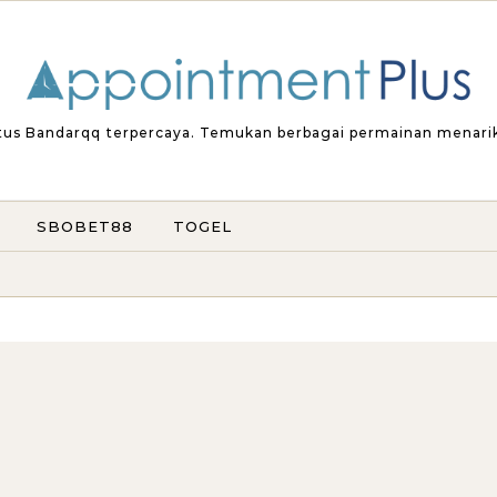
situs Bandarqq terpercaya. Temukan berbagai permainan mena
SBOBET88
TOGEL