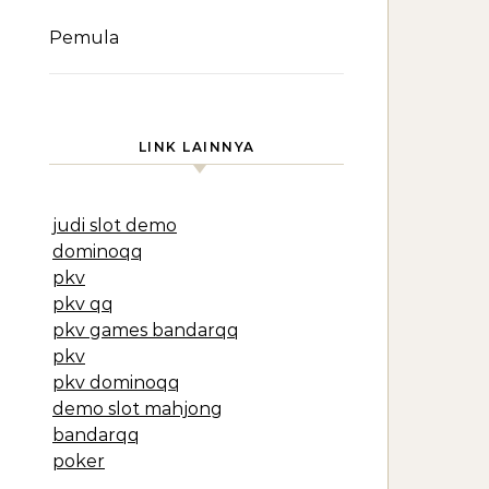
Pemula
LINK LAINNYA
judi slot demo
dominoqq
pkv
pkv qq
pkv games bandarqq
pkv
pkv dominoqq
demo slot mahjong
bandarqq
poker