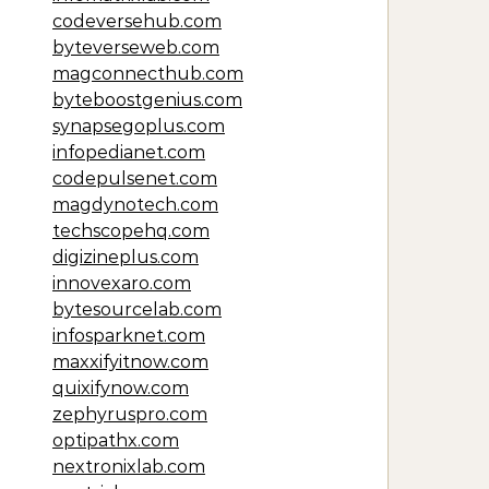
codeversehub.com
byteverseweb.com
magconnecthub.com
byteboostgenius.com
synapsegoplus.com
infopedianet.com
codepulsenet.com
magdynotech.com
techscopehq.com
digizineplus.com
innovexaro.com
bytesourcelab.com
infosparknet.com
maxxifyitnow.com
quixifynow.com
zephyruspro.com
optipathx.com
nextronixlab.com