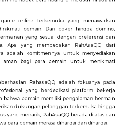
m game online terkemuka yang menawarkan
inikmati pemain. Dari poker hingga domino,
rmainan yang sesuai dengan preferensi dan
eka. Apa yang membedakan RahAsiaQQ dari
nya adalah komitmennya untuk menyediakan
 aman bagi para pemain untuk menikmati
keberhasilan RahasiaQQ adalah fokusnya pada
fesional yang berdedikasi platform bekerja
n bahwa pemain memiliki pengalaman bermain
berikan dukungan pelanggan terkemuka hingga
s yang menarik, RahAsiaQQ berada di atas dan
a para pemain merasa dihargai dan dihargai.