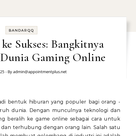
BANDARQQ
 ke Sukses: Bangkitnya
i Dunia Gaming Online
025
- By
admin@appointmentplus.net
adi bentuk hiburan yang populer bagi orang -
eluruh dunia. Dengan munculnya teknologi dan
ng beralih ke game online sebagai cara untuk
, dan terhubung dengan orang lain. Salah satu
lah membuat gelombang di industri ini adalah