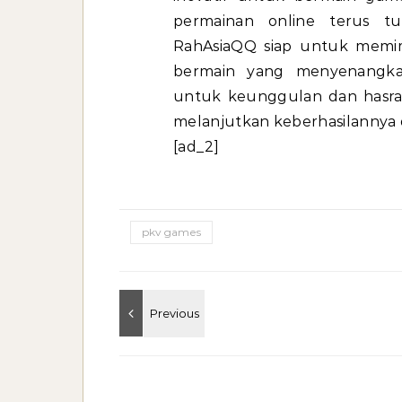
permainan online terus tu
RahAsiaQQ siap untuk memi
bermain yang menyenangka
untuk keunggulan dan hasra
melanjutkan keberhasilannya 
[ad_2]
pkv games