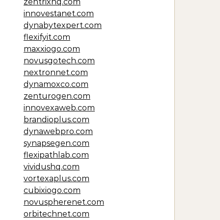
zentrixhq.com
innovestanet.com
dynabytexpert.com
flexifyit.com
maxxiogo.com
novusgotech.com
nextronnet.com
dynamoxco.com
zenturogen.com
innovexaweb.com
brandioplus.com
dynawebpro.com
synapsegen.com
flexipathlab.com
vividushq.com
vortexaplus.com
cubixiogo.com
novuspherenet.com
orbitechnet.com