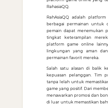
RahasiaQQ.
RahAsiaQQ adalah platfor
berbagai permainan untuk d
pemain dapat menemukan pe
tingkat keterampilan mer
platform game online lain
lingkungan yang aman dan
permainan favorit mereka.
Salah satu alasan di balik 
kepuasan pelanggan. Tim pro
tanpa lelah untuk memastika
game yang positif. Dari mem
menawarkan promosi dan bonu
di luar untuk memastikan bahw