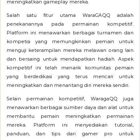
meningkatkan gameplay mereka.
Salah satu fitur utama WaraGAQQ adalah
penekanannya pada permainan kompetitif.
Platform ini menawarkan berbagai turnamen dan
kompetisi yang memungkinkan pemain untuk
menguji keterampilan mereka melawan orang lain
dan bersaing untuk mendapatkan hadiah. Aspek
kompetitif ini telah menarik komunitas pemain
yang berdedikasi yang terus mencari untuk
meningkatkan dan menantang diri mereka sendiri.
Selain permainan kompetitif, WaragaQQ juga
menawarkan berbagai sumber daya dan alat untuk
membantu pemain meningkatkan permainan
mereka. Platform ini menyediakan tutorial,
panduan, dan tips dari gamer pro untuk