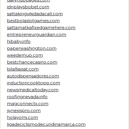
idnplaysbobet.com
sattakingvikidadacall.com
bestbolaslotgames.com
sattamatkafixedgamehere.com
entrepreneurguardian.com
hibaby.info
paperwashington.com
weedemup.com
bestchancecasino.com
bilalliaqat.com
autodispensadores.com
inductioncooktopp.com
newsmedicaltoday.com
roofingnevada.info
magconnectx.com
synexispro.com
holayomi.com
ligadeciclismodecundinamarca.com