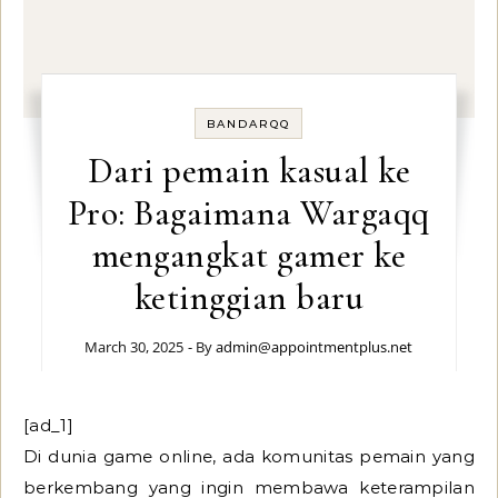
BANDARQQ
Dari pemain kasual ke
Pro: Bagaimana Wargaqq
mengangkat gamer ke
ketinggian baru
March 30, 2025
- By
admin@appointmentplus.net
[ad_1]
Di dunia game online, ada komunitas pemain yang
berkembang yang ingin membawa keterampilan