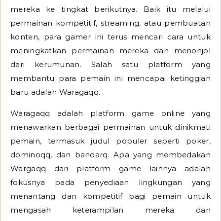
mereka ke tingkat berikutnya. Baik itu melalui
permainan kompetitif, streaming, atau pembuatan
konten, para gamer ini terus mencari cara untuk
meningkatkan permainan mereka dan menonjol
dari kerumunan. Salah satu platform yang
membantu para pemain ini mencapai ketinggian
baru adalah Waragaqq.
Waragaqq adalah platform game online yang
menawarkan berbagai permainan untuk dinikmati
pemain, termasuk judul populer seperti poker,
dominoqq, dan bandarq. Apa yang membedakan
Wargaqq dari platform game lainnya adalah
fokusnya pada penyediaan lingkungan yang
menantang dan kompetitif bagi pemain untuk
mengasah keterampilan mereka dan