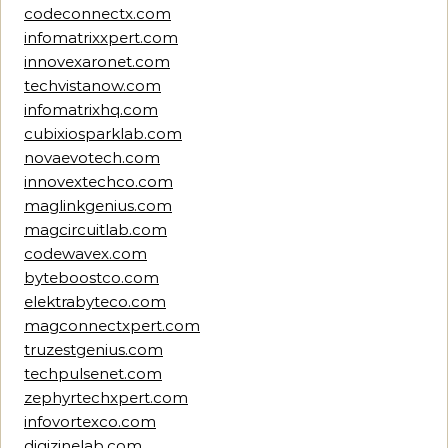
codeconnectx.com
infomatrixxpert.com
innovexaronet.com
techvistanow.com
infomatrixhq.com
cubixiosparklab.com
novaevotech.com
innovextechco.com
maglinkgenius.com
magcircuitlab.com
codewavex.com
byteboostco.com
elektrabyteco.com
magconnectxpert.com
truzestgenius.com
techpulsenet.com
zephyrtechxpert.com
infovortexco.com
digizinelab.com