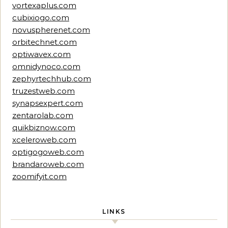
vortexaplus.com
cubixiogo.com
novuspherenet.com
orbitechnet.com
optiwavex.com
omnidynoco.com
zephyrtechhub.com
truzestweb.com
synapsexpert.com
zentarolab.com
quikbiznow.com
xceleroweb.com
optigogoweb.com
brandaroweb.com
zoomifyit.com
LINKS