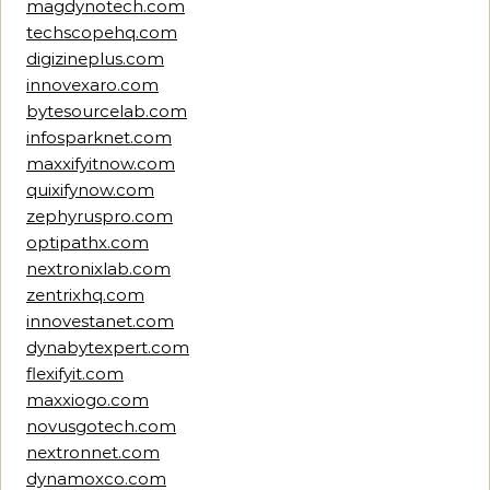
magdynotech.com
techscopehq.com
digizineplus.com
innovexaro.com
bytesourcelab.com
infosparknet.com
maxxifyitnow.com
quixifynow.com
zephyruspro.com
optipathx.com
nextronixlab.com
zentrixhq.com
innovestanet.com
dynabytexpert.com
flexifyit.com
maxxiogo.com
novusgotech.com
nextronnet.com
dynamoxco.com