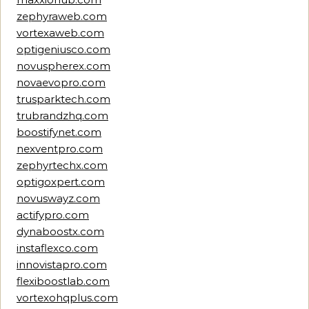
zephyraweb.com
vortexaweb.com
optigeniusco.com
novuspherex.com
novaevopro.com
trusparktech.com
trubrandzhq.com
boostifynet.com
nexventpro.com
zephyrtechx.com
optigoxpert.com
novuswayz.com
actifypro.com
dynaboostx.com
instaflexco.com
innovistapro.com
flexiboostlab.com
vortexohqplus.com