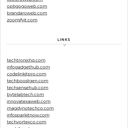
optigogoweb.com
brandaroweb.com
zoomifyit.com
LINKS
techtronixhq.com
infogadgethub.com
codelinkitpro.com
techboostgen.com
techsensehub.com
bytelabtech.com
innovatexaweb.com
magdynotechco.com
infosparkitnow.com
techvortexco.com