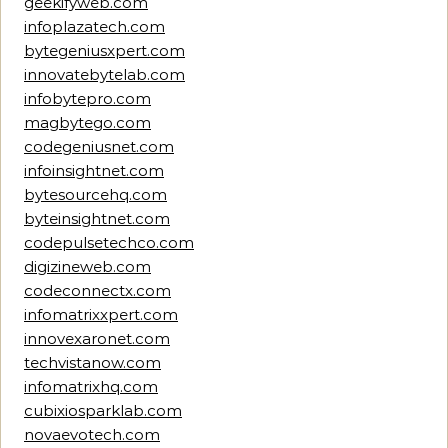
geekifyweb.com
infoplazatech.com
bytegeniusxpert.com
innovatebytelab.com
infobytepro.com
magbytego.com
codegeniusnet.com
infoinsightnet.com
bytesourcehq.com
byteinsightnet.com
codepulsetechco.com
digizineweb.com
codeconnectx.com
infomatrixxpert.com
innovexaronet.com
techvistanow.com
infomatrixhq.com
cubixiosparklab.com
novaevotech.com