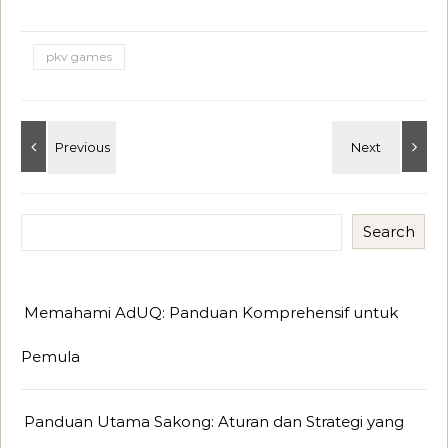
pkv games
Search
Memahami AdUQ: Panduan Komprehensif untuk
Pemula
Panduan Utama Sakong: Aturan dan Strategi yang