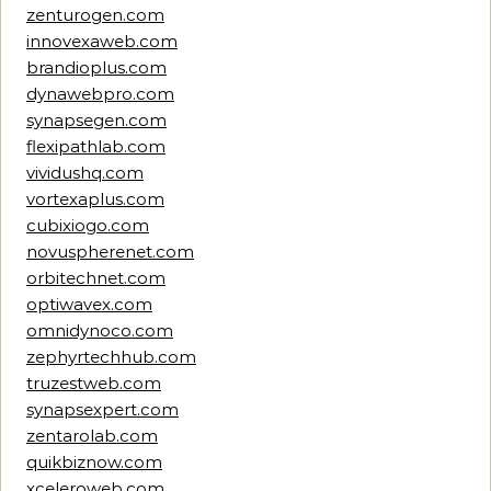
zenturogen.com
innovexaweb.com
brandioplus.com
dynawebpro.com
synapsegen.com
flexipathlab.com
vividushq.com
vortexaplus.com
cubixiogo.com
novuspherenet.com
orbitechnet.com
optiwavex.com
omnidynoco.com
zephyrtechhub.com
truzestweb.com
synapsexpert.com
zentarolab.com
quikbiznow.com
xceleroweb.com