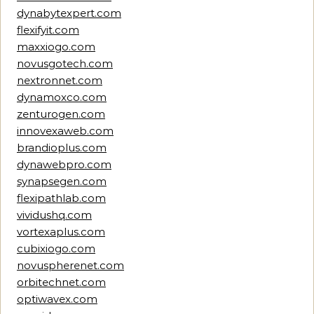
dynabytexpert.com
flexifyit.com
maxxiogo.com
novusgotech.com
nextronnet.com
dynamoxco.com
zenturogen.com
innovexaweb.com
brandioplus.com
dynawebpro.com
synapsegen.com
flexipathlab.com
vividushq.com
vortexaplus.com
cubixiogo.com
novuspherenet.com
orbitechnet.com
optiwavex.com