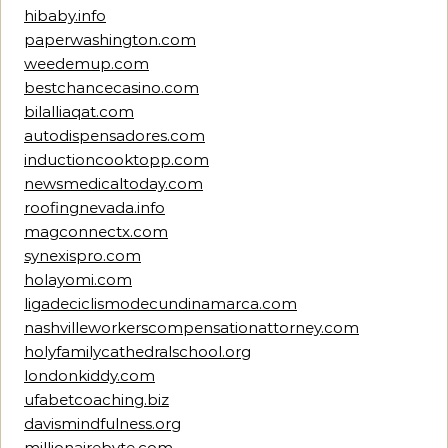
hibaby.info
paperwashington.com
weedemup.com
bestchancecasino.com
bilalliaqat.com
autodispensadores.com
inductioncooktopp.com
newsmedicaltoday.com
roofingnevada.info
magconnectx.com
synexispro.com
holayomi.com
ligadeciclismodecundinamarca.com
nashvilleworkerscompensationattorney.com
holyfamilycathedralschool.org
londonkiddy.com
ufabetcoaching.biz
davismindfulness.org
millionairebyte.com