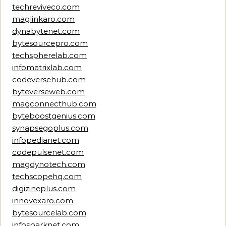
techreviveco.com
maglinkaro.com
dynabytenet.com
bytesourcepro.com
techspherelab.com
infomatrixlab.com
codeversehub.com
byteverseweb.com
magconnecthub.com
byteboostgenius.com
synapsegoplus.com
infopedianet.com
codepulsenet.com
magdynotech.com
techscopehq.com
digizineplus.com
innovexaro.com
bytesourcelab.com
infosparknet.com