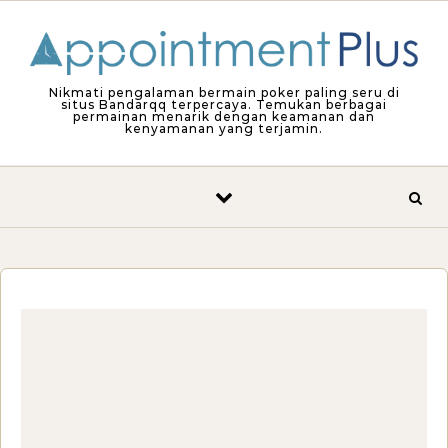
Skip to content
Nikmati pengalaman bermain poker paling seru di
situs Bandarqq terpercaya. Temukan berbagai
permainan menarik dengan keamanan dan
kenyamanan yang terjamin.