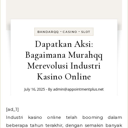
-
-
BANDARQQ
CASINO
SLOT
Dapatkan Aksi:
Bagaimana Murahqq
Merevolusi Industri
Kasino Online
July 16, 2025
- By
admin@appointmentplus.net
[ad_1]
Industri kasino online telah booming dalam
beberapa tahun terakhir, dengan semakin banyak