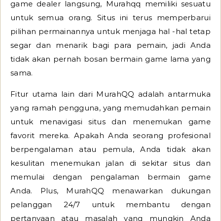
game dealer langsung, Murahqq memiliki sesuatu
untuk semua orang. Situs ini terus memperbarui
pilihan permainannya untuk menjaga hal -hal tetap
segar dan menarik bagi para pemain, jadi Anda
tidak akan pernah bosan bermain game lama yang
sama.
Fitur utama lain dari MurahQQ adalah antarmuka
yang ramah pengguna, yang memudahkan pemain
untuk menavigasi situs dan menemukan game
favorit mereka. Apakah Anda seorang profesional
berpengalaman atau pemula, Anda tidak akan
kesulitan menemukan jalan di sekitar situs dan
memulai dengan pengalaman bermain game
Anda. Plus, MurahQQ menawarkan dukungan
pelanggan 24/7 untuk membantu dengan
pertanyaan atau masalah yang mungkin Anda