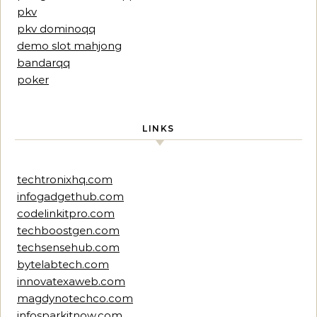
pkv
pkv dominoqq
demo slot mahjong
bandarqq
poker
LINKS
techtronixhq.com
infogadgethub.com
codelinkitpro.com
techboostgen.com
techsensehub.com
bytelabtech.com
innovatexaweb.com
magdynotechco.com
infosparkitnow.com