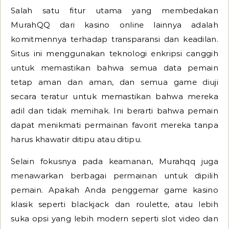
Salah satu fitur utama yang membedakan
MurahQQ dari kasino online lainnya adalah
komitmennya terhadap transparansi dan keadilan.
Situs ini menggunakan teknologi enkripsi canggih
untuk memastikan bahwa semua data pemain
tetap aman dan aman, dan semua game diuji
secara teratur untuk memastikan bahwa mereka
adil dan tidak memihak. Ini berarti bahwa pemain
dapat menikmati permainan favorit mereka tanpa
harus khawatir ditipu atau ditipu.
Selain fokusnya pada keamanan, Murahqq juga
menawarkan berbagai permainan untuk dipilih
pemain. Apakah Anda penggemar game kasino
klasik seperti blackjack dan roulette, atau lebih
suka opsi yang lebih modern seperti slot video dan