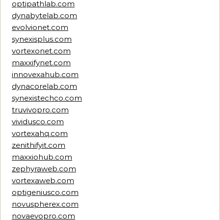
optipathlab.com
dynabytelab.com
evolvionet.com
synexisplus.com
vortexonet.com
maxxifynet.com
innovexahub.com
dynacorelab.com
synexistechco.com
truvivopro.com
vividusco.com
vortexahq.com
zenithifyit.com
maxxiohub.com
zephyraweb.com
vortexaweb.com
optigeniusco.com
novuspherex.com
novaevopro.com