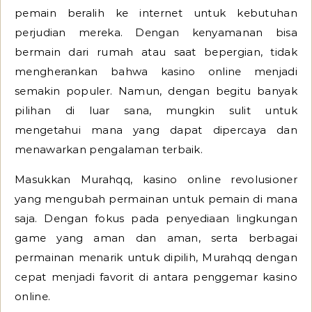
pemain beralih ke internet untuk kebutuhan
perjudian mereka. Dengan kenyamanan bisa
bermain dari rumah atau saat bepergian, tidak
mengherankan bahwa kasino online menjadi
semakin populer. Namun, dengan begitu banyak
pilihan di luar sana, mungkin sulit untuk
mengetahui mana yang dapat dipercaya dan
menawarkan pengalaman terbaik.
Masukkan Murahqq, kasino online revolusioner
yang mengubah permainan untuk pemain di mana
saja. Dengan fokus pada penyediaan lingkungan
game yang aman dan aman, serta berbagai
permainan menarik untuk dipilih, Murahqq dengan
cepat menjadi favorit di antara penggemar kasino
online.