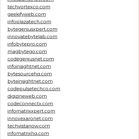
techvortexco.com
geekifyweb.com
infoplazatech.com
bytegeniusxpert.com
innovatebytelab.com
infobytepro.com
magbytego.com
codegeniusnet.com
infoinsightnet.com
bytesourcehq.com
byteinsightnet.com
codepulsetechco.com
digizineweb.com
codeconnectx.com
infomatrixxpert.com
innovexaronet.com
techvistanow.com
infomatrixhq.com