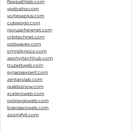
flexipathlab.com
vividushq.com
vortexaplus.com
cubixiogo.com
novuspherenet.com
orbitechnet.com
optiwavex.com
omnidynoco.com
zephyrtechhub.com
truzestweb.com
synapsexpert.com
zentarolab.com
quikbiznow.com
xceleroweb.com
optigogoweb.com
brandaroweb.com
zoomifyit.com