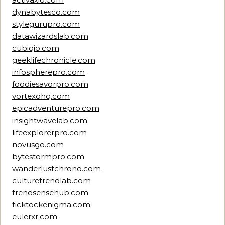
dynabytesco.com
stylegurupro.com
datawizardslab.com
cubiqio.com
geeklifechronicle.com
infospherepro.com
foodiesavorpro.com
vortexohq.com
epicadventurepro.com
insightwavelab.com
lifeexplorerpro.com
novusgo.com
bytestormpro.com
wanderlustchrono.com
culturetrendlab.com
trendsensehub.com
ticktockenigma.com
eulerxr.com