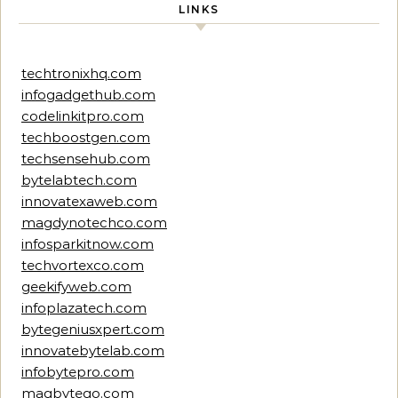
LINKS
techtronixhq.com
infogadgethub.com
codelinkitpro.com
techboostgen.com
techsensehub.com
bytelabtech.com
innovatexaweb.com
magdynotechco.com
infosparkitnow.com
techvortexco.com
geekifyweb.com
infoplazatech.com
bytegeniusxpert.com
innovatebytelab.com
infobytepro.com
magbytego.com