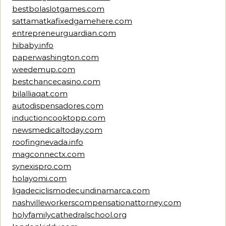
bestbolaslotgames.com
sattamatkafixedgamehere.com
entrepreneurguardian.com
hibaby.info
paperwashington.com
weedemup.com
bestchancecasino.com
bilalliaqat.com
autodispensadores.com
inductioncooktopp.com
newsmedicaltoday.com
roofingnevada.info
magconnectx.com
synexispro.com
holayomi.com
ligadeciclismodecundinamarca.com
nashvilleworkerscompensationattorney.com
holyfamilycathedralschool.org