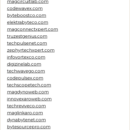
magcircuitlab.com
codewavex.com
byteboostco.com
elektrabyteco.com
magconnectxpert.com
truzestgenius.com
techpulsenet.com
zephyrtechxpert.com
infovortexco.com
digizinelab.com
techwavego.com
codepulsex.com
techscopetech.com
magdynoweb.com
innovexaroweb.com
techreviveco.com
maglinkaro.com
dynabytenet.com
bytesourcepro.com