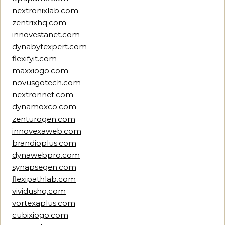
nextronixlab.com
zentrixhq.com
innovestanet.com
dynabytexpert.com
flexifyit.com
maxxiogo.com
novusgotech.com
nextronnet.com
dynamoxco.com
zenturogen.com
innovexaweb.com
brandioplus.com
dynawebpro.com
synapsegen.com
flexipathlab.com
vividushq.com
vortexaplus.com
cubixiogo.com