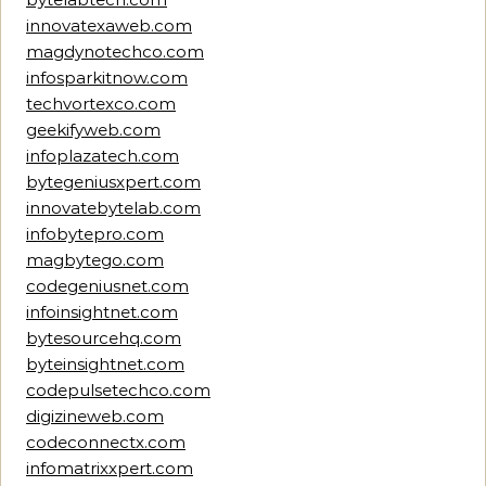
innovatexaweb.com
magdynotechco.com
infosparkitnow.com
techvortexco.com
geekifyweb.com
infoplazatech.com
bytegeniusxpert.com
innovatebytelab.com
infobytepro.com
magbytego.com
codegeniusnet.com
infoinsightnet.com
bytesourcehq.com
byteinsightnet.com
codepulsetechco.com
digizineweb.com
codeconnectx.com
infomatrixxpert.com