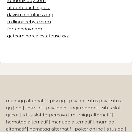
londonkiddy.com
ufabetcoaching.biz
davismindfulness.org
millionairebyte.com
fortechday.com
getcaminorealestateusa.xyz
menuqq alternatif
|
pkv qq
|
pkv qq
|
situs pkv
|
situs
qq
|
qq
|
link slot
|
pkv login
|
login sbobet
|
situs slot
gacor
|
situs slot terpercaya
|
murniqq alternatif
|
hematqq alternatif
|
menuqq alternatif
|
murniqq
alternatif
|
hematqq alternatif
|
poker online
|
situs qq
|