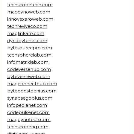
techscopetech.com
magdynoweb.com
innovexaroweb.com
techreviveco.com
maglinkaro.com
dynabytenet.com
bytesourcepro.com
techspherelab.com
infomatrixlab.com
codeversehub.com
byteverseweb.com
magconnecthub.com
byteboostgenius.com
synapsegoplus.com
infopedianet.com
codepulsenet.com
magdynotech.com
techscopehq.com
digizineplus.com