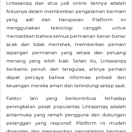
Lintasanqq dari situs judi online lainnya adalah
fokusnya dalam memberikan pengalaman bermain
yang adil dan transparan. Platform ini
menggunakan teknologi canggih untuk
memastikan bahwa semua permainan benar-benar
acak dan tidak memihak, memberikan pemain
lapangan permainan yang setara dan peluang
menang yang lebih baik. Selain itu, Lintasanqq
berlisensi penuh dan teregulasi, artinya pemain
dapat percaya bahwa informasi pribadi dan
keuangan mereka aman dan terlindungi setiap saat.
Faktor lain yang berkontribusi terhadap
peningkatan pesat popularitas Lintasanqq adalah
antarmuka yang ramah pengguna dan dukungan
pelanggan yang responsif. Platform ini mudah
dinavigasi dan menawarkan pengalaman bermain