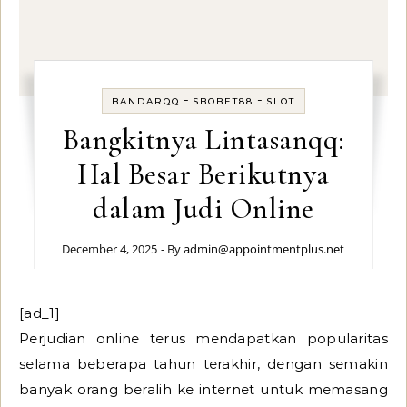
-
-
BANDARQQ
SBOBET88
SLOT
Bangkitnya Lintasanqq:
Hal Besar Berikutnya
dalam Judi Online
December 4, 2025
- By
admin@appointmentplus.net
[ad_1]
Perjudian online terus mendapatkan popularitas
selama beberapa tahun terakhir, dengan semakin
banyak orang beralih ke internet untuk memasang