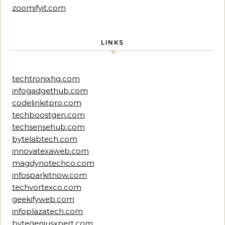
zoomifyit.com
LINKS
techtronixhq.com
infogadgethub.com
codelinkitpro.com
techboostgen.com
techsensehub.com
bytelabtech.com
innovatexaweb.com
magdynotechco.com
infosparkitnow.com
techvortexco.com
geekifyweb.com
infoplazatech.com
bytegeniusxpert.com