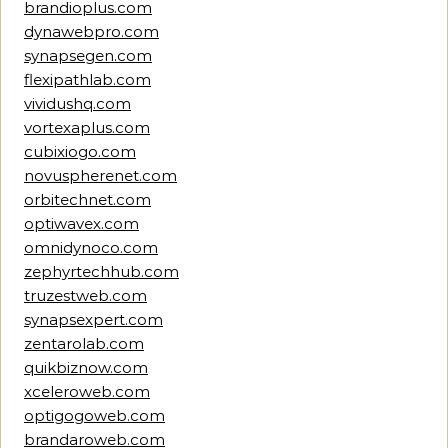
brandioplus.com
dynawebpro.com
synapsegen.com
flexipathlab.com
vividushq.com
vortexaplus.com
cubixiogo.com
novuspherenet.com
orbitechnet.com
optiwavex.com
omnidynoco.com
zephyrtechhub.com
truzestweb.com
synapsexpert.com
zentarolab.com
quikbiznow.com
xceleroweb.com
optigogoweb.com
brandaroweb.com