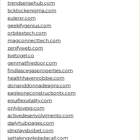
trendsensehub.com
ticktockenigma.com
eulerxr.com
geekifygenius.com
orbitextech.com
magconnecttech.com
zenifyweb.com
livetogel.co
genmatfiredoor.com
findlascegasproperties.com
healthhavenrobbie.com
donanddonnadesigns.com
eagleoneconstructiontx.com
equiflexvitality.com
onlylovesg.com
activedesenvolvimento.com
dailyhubpages.com
idnplaysbobet.com
sattakingvikidadacall.com