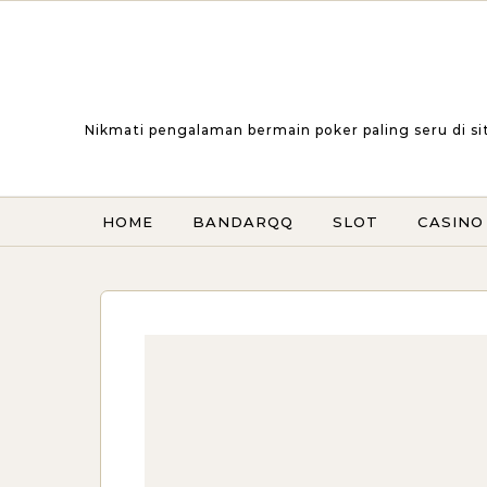
Skip to content
Nikmati pengalaman bermain poker paling seru di 
HOME
BANDARQQ
SLOT
CASINO