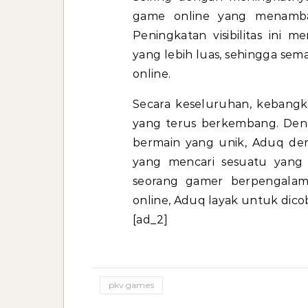
game online yang menamba
Peningkatan visibilitas in
yang lebih luas, sehingga se
online.
Secara keseluruhan, kebangk
yang terus berkembang. Denga
bermain yang unik, Aduq den
yang mencari sesuatu yang
seorang gamer berpengalam
online, Aduq layak untuk dico
[ad_2]
pkv games