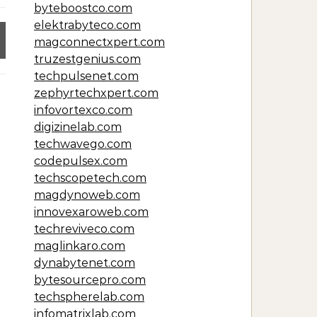
byteboostco.com
elektrabyteco.com
magconnectxpert.com
truzestgenius.com
techpulsenet.com
zephyrtechxpert.com
infovortexco.com
digizinelab.com
techwavego.com
codepulsex.com
techscopetech.com
magdynoweb.com
innovexaroweb.com
techreviveco.com
maglinkaro.com
dynabytenet.com
bytesourcepro.com
techspherelab.com
infomatrixlab.com