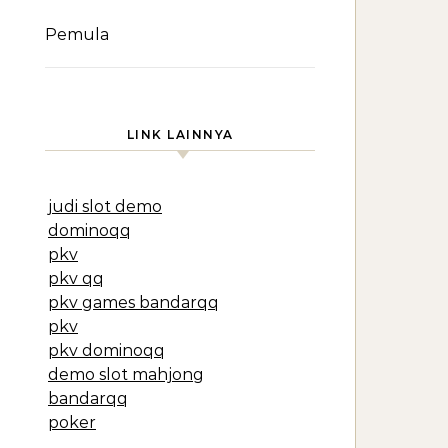
Pemula
LINK LAINNYA
judi slot demo
dominoqq
pkv
pkv qq
pkv games bandarqq
pkv
pkv dominoqq
demo slot mahjong
bandarqq
poker