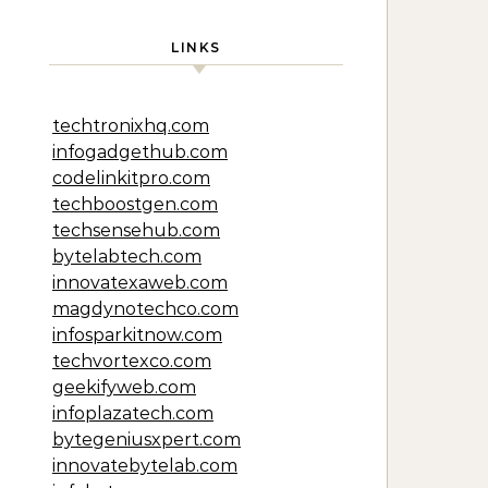
LINKS
techtronixhq.com
infogadgethub.com
codelinkitpro.com
techboostgen.com
techsensehub.com
bytelabtech.com
innovatexaweb.com
magdynotechco.com
infosparkitnow.com
techvortexco.com
geekifyweb.com
infoplazatech.com
bytegeniusxpert.com
innovatebytelab.com