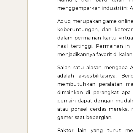
menggemparkan industri ini: 
Aduq merupakan game online 
keberuntungan, dan keteram
dalam permainan kartu virtu
hasil tertinggi. Permainan i
menjadikannya favorit di kalan
Salah satu alasan mengapa 
adalah aksesibilitasnya. 
membutuhkan peralatan ma
dimainkan di perangkat apa 
pemain dapat dengan mudah t
atau ponsel cerdas mereka, 
gamer saat bepergian.
Faktor lain yang turut m