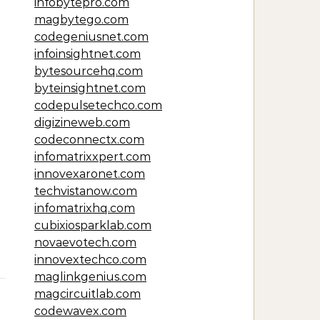
infobytepro.com
magbytego.com
codegeniusnet.com
infoinsightnet.com
bytesourcehq.com
byteinsightnet.com
codepulsetechco.com
digizineweb.com
codeconnectx.com
infomatrixxpert.com
innovexaronet.com
techvistanow.com
infomatrixhq.com
cubixiosparklab.com
novaevotech.com
innovextechco.com
maglinkgenius.com
magcircuitlab.com
codewavex.com