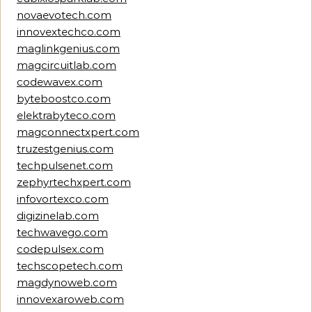
novaevotech.com
innovextechco.com
maglinkgenius.com
magcircuitlab.com
codewavex.com
byteboostco.com
elektrabyteco.com
magconnectxpert.com
truzestgenius.com
techpulsenet.com
zephyrtechxpert.com
infovortexco.com
digizinelab.com
techwavego.com
codepulsex.com
techscopetech.com
magdynoweb.com
innovexaroweb.com