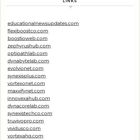
LINKS
educationalnewsupdates.com
flexiboostco.com
boostioweb.com
zephyrushub.com
optipathlab.com
dynabytelab.com
evolvionet.com
synexisplus.com
vortexonet.com
maxxifynet.com
innovexahub.com
dynacorelab.com
synexistechco.com
truvivopro.com
vividusco.com
vortexahq.com