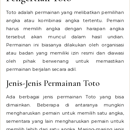
Toto adalah permainan yang melibatkan pemilihan
angka atau kombinasi angka tertentu. Pemain
harus memilih angka dengan harapan angka
tersebut akan muncul dalam hasil undian.
Permainan ini biasanya dilakukan oleh organisasi
atau badan yang memiliki izin resmi dan diawasi
oleh pihak berwenang untuk memastikan
permainan berjalan secara adil.
Jenis-Jenis Permainan Toto
Ada berbagai jenis permainan Toto yang bisa
dimainkan. Beberapa di antaranya mungkin
mengharuskan pemain untuk memilih satu angka,
sementara yang lain mengharuskan pemain untuk
memilih lebih dari satu angka. Masing-masing jenis