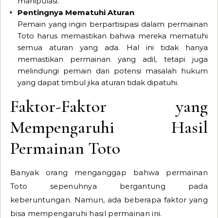
manipulasi.
Pentingnya Mematuhi Aturan
Pemain yang ingin berpartisipasi dalam permainan
Toto harus memastikan bahwa mereka mematuhi
semua aturan yang ada. Hal ini tidak hanya
memastikan permainan yang adil, tetapi juga
melindungi pemain dari potensi masalah hukum
yang dapat timbul jika aturan tidak dipatuhi.
Faktor-Faktor yang
Mempengaruhi Hasil
Permainan Toto
Banyak orang menganggap bahwa permainan
Toto sepenuhnya bergantung pada
keberuntungan. Namun, ada beberapa faktor yang
bisa mempengaruhi hasil permainan ini.