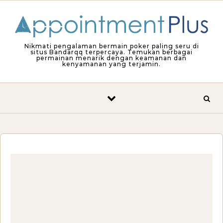
Skip to content
Nikmati pengalaman bermain poker paling seru di
situs Bandarqq terpercaya. Temukan berbagai
permainan menarik dengan keamanan dan
kenyamanan yang terjamin.