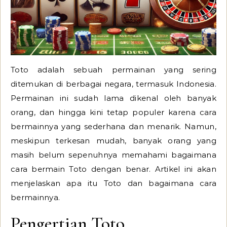
Toto adalah sebuah permainan yang sering
ditemukan di berbagai negara, termasuk Indonesia.
Permainan ini sudah lama dikenal oleh banyak
orang, dan hingga kini tetap populer karena cara
bermainnya yang sederhana dan menarik. Namun,
meskipun terkesan mudah, banyak orang yang
masih belum sepenuhnya memahami bagaimana
cara bermain Toto dengan benar. Artikel ini akan
menjelaskan apa itu Toto dan bagaimana cara
bermainnya.
Pengertian Toto