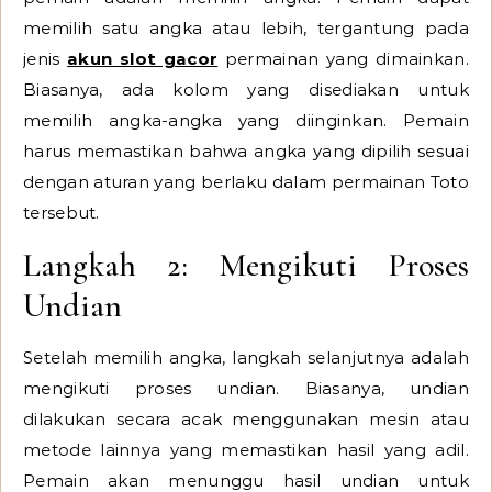
memilih satu angka atau lebih, tergantung pada
jenis
akun slot gacor
permainan yang dimainkan.
Biasanya, ada kolom yang disediakan untuk
memilih angka-angka yang diinginkan. Pemain
harus memastikan bahwa angka yang dipilih sesuai
dengan aturan yang berlaku dalam permainan Toto
tersebut.
Langkah 2: Mengikuti Proses
Undian
Setelah memilih angka, langkah selanjutnya adalah
mengikuti proses undian. Biasanya, undian
dilakukan secara acak menggunakan mesin atau
metode lainnya yang memastikan hasil yang adil.
Pemain akan menunggu hasil undian untuk