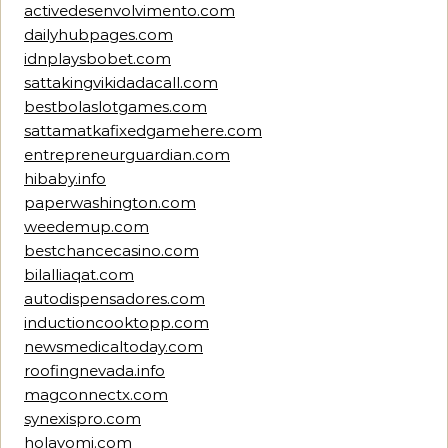
activedesenvolvimento.com
dailyhubpages.com
idnplaysbobet.com
sattakingvikidadacall.com
bestbolaslotgames.com
sattamatkafixedgamehere.com
entrepreneurguardian.com
hibaby.info
paperwashington.com
weedemup.com
bestchancecasino.com
bilalliaqat.com
autodispensadores.com
inductioncooktopp.com
newsmedicaltoday.com
roofingnevada.info
magconnectx.com
synexispro.com
holayomi.com