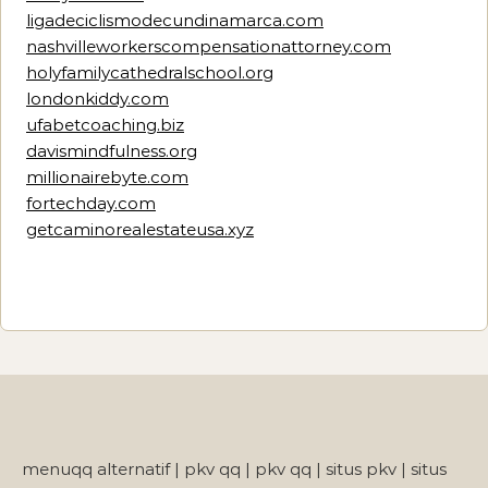
ligadeciclismodecundinamarca.com
nashvilleworkerscompensationattorney.com
holyfamilycathedralschool.org
londonkiddy.com
ufabetcoaching.biz
davismindfulness.org
millionairebyte.com
fortechday.com
getcaminorealestateusa.xyz
menuqq alternatif
|
pkv qq
|
pkv qq
|
situs pkv
|
situs