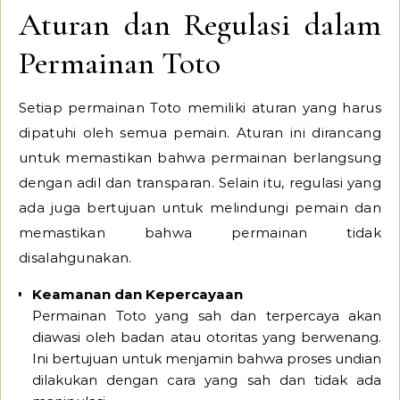
Aturan dan Regulasi dalam
Permainan Toto
Setiap permainan Toto memiliki aturan yang harus
dipatuhi oleh semua pemain. Aturan ini dirancang
untuk memastikan bahwa permainan berlangsung
dengan adil dan transparan. Selain itu, regulasi yang
ada juga bertujuan untuk melindungi pemain dan
memastikan bahwa permainan tidak
disalahgunakan.
Keamanan dan Kepercayaan
Permainan Toto yang sah dan terpercaya akan
diawasi oleh badan atau otoritas yang berwenang.
Ini bertujuan untuk menjamin bahwa proses undian
dilakukan dengan cara yang sah dan tidak ada