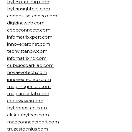
bytesourcehq.com
byteinsightnet.com
codepulsetechco.com
digizineweb.com
codeconnectx.com
infomatrixxpert.com
innovexaronet.com
techvistanow.com
infomatrixhq.com
cubixiosparklab.com
novaevotech.com
innovextechco.com
maglinkgenius.com
magcircuitlab.com
codewavex.com
byteboostco.com
elektrabyteco.com
magconnectxpert.com
truzestgenius.com