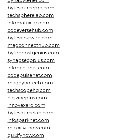
dynabytenet.com
bytesourcepro.com
techspherelab.com
infomatrixlab.com
codeversehub.com
byteverseweb.com
magconnecthub.com
byteboostgenius.com
synapsegoplus.com
infopedianet.com
codepulsenet.com
magdynotech.com
techscopehq.com
digizineplus.com
innovexaro.com
bytesourcelab.com
infosparknet.com
maxxifyitnow.com
quixifynow.com