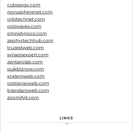
cubixiogo.com
novuspherenet.com
orbitechnet.com
optiwavex.com
omnidynoco.com
zephyrtechhub.com
truzestweb.com
synapsexpert.com
zentarolab.com
quikbiznow.com
xceleroweb.com
optigogoweb.com
brandaroweb.com
zoomifyit.com
LINKS