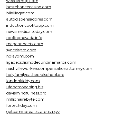
weedemup.com
bestchancecasino.com
bilalliaqat.com
autodispensadores.com
inductioncooktopp.com
newsmedicaltoday.com
roofingnevada.info
magconnectx.com
synexispro.com
holayomi.com
ligadeciclismodecundinamarca.com
nashvilleworkerscompensationattorney.com
holyfamilycathedralschool.org
londonkiddy.com
ufabetcoaching.biz
davismindfulness.org
millionairebyte.com
fortechday.com
getcaminorealestateusa.xyz