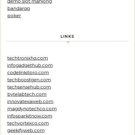
demo slot mahjong
bandarqq
poker
LINKS
techtronixhq.com
infogadgethub.com
codelinkitpro.com
techboostgen.com
techsensehub.com
bytelabtech.com
innovatexaweb.com
magdynotechco.com
infosparkitnow.com
techvortexco.com
geekifyweb.com