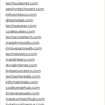
techpulsenet.com
zephyrtechxpert.com
infovortexco.com
digizinelab.com
techwavego.com
codepulsex.com
techscopetech.com
magdynoweb.com
innovexaroweb.com
techreviveco.com
maglinkaro.com
dynabytenet.com
bytesourcepro.com
techspherelab.com
infomatrixlab.com
codeversehub.com
byteverseweb.com
magconnecthub.com
byteboostgenius.com