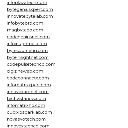
infoplazatech.com
bytegeniusxpert.com
innovatebytelab.com
infobytepro.com
magbytego.com
codegeniusnet.com
infoinsightnet.com
bytesourcehq.com
byteinsightnet.com
codepulsetechco.com
digizineweb.com
codeconnectx.com
infomatrixxpert.com
innovexaronet.com
techvistanow.com
infomatrixhq.com
cubixiosparklab.com
novaevotech.com
innovextechco.com